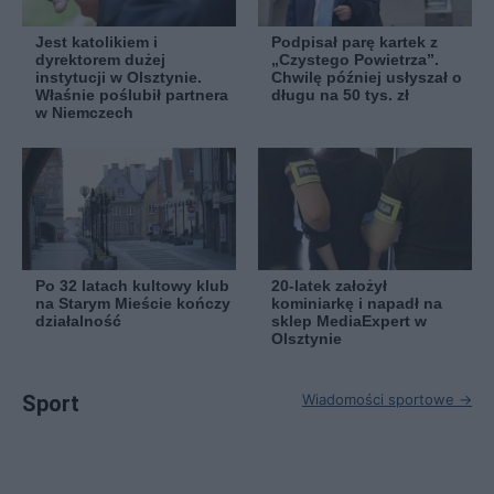
Jest katolikiem i
Podpisał parę kartek z
dyrektorem dużej
„Czystego Powietrza”.
instytucji w Olsztynie.
Chwilę później usłyszał o
Właśnie poślubił partnera
długu na 50 tys. zł
w Niemczech
Po 32 latach kultowy klub
20-latek założył
na Starym Mieście kończy
kominiarkę i napadł na
działalność
sklep MediaExpert w
Olsztynie
Sport
Wiadomości sportowe →