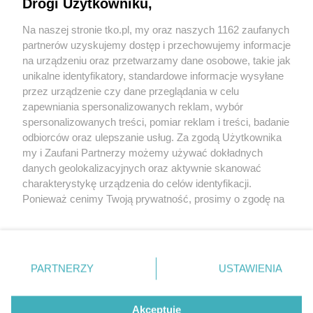
możliwości leczenia i rosnąca rola
Drogi Użytkowniku,
profilaktyki
Na naszej stronie tko.pl, my oraz naszych 1162 zaufanych
partnerów uzyskujemy dostęp i przechowujemy informacje
Pokaż więcej
na urządzeniu oraz przetwarzamy dane osobowe, takie jak
unikalne identyfikatory, standardowe informacje wysyłane
przez urządzenie czy dane przeglądania w celu
zapewniania spersonalizowanych reklam, wybór
spersonalizowanych treści, pomiar reklam i treści, badanie
odbiorców oraz ulepszanie usług. Za zgodą Użytkownika
my i Zaufani Partnerzy możemy używać dokładnych
danych geolokalizacyjnych oraz aktywnie skanować
charakterystykę urządzenia do celów identyfikacji.
Reklama
Tematy
Archiwum artykułów
Ponieważ cenimy Twoją prywatność, prosimy o zgodę na
korzystanie z tych technologii poprzez kliknięcie
Archiwum wydania
Polityka Prywatności
Regulamin
„Akceptuję”. Zgoda jest dobrowolna i zawsze możesz ją
zmienić/wycofać klikając przycisk ustawień prywatności
O redakcji
Kontakt
znajdujący się w lewym dolnym rogu strony
. Niektóre
PARTNERZY
USTAWIENIA
rodzaje przetwarzania danych nie wymagają zgody
użytkownika, ale masz prawo sprzeciwić się takiemu
Strona korzysta z plików cookies w celu realizacji usług. Pozostając na niej,
przetwarzaniu. Preferencje będą miały zastosowania tylko
Akceptuję
wyrażasz zgodę na ich wykorzystanie. Więcej informacji w polityce