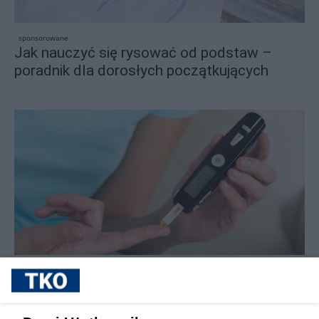
sponsorowane
Jak nauczyć się rysować od podstaw –
poradnik dla dorosłych początkujących
sponsorowane
Cukrzyca – cicha epidemia, która
przyspiesza. Nowe wyzwania, nowe