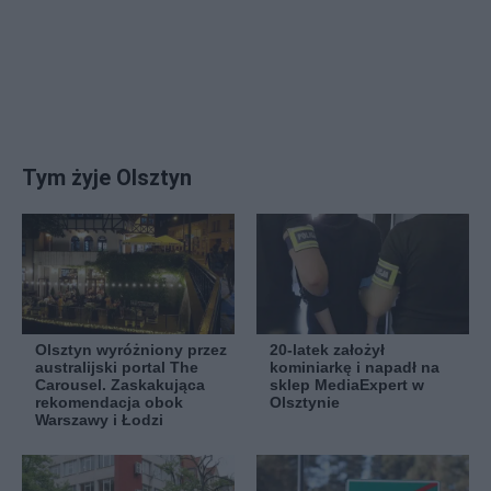
Tym żyje Olsztyn
Olsztyn wyróżniony przez
20-latek założył
australijski portal The
kominiarkę i napadł na
Carousel. Zaskakująca
sklep MediaExpert w
rekomendacja obok
Olsztynie
Warszawy i Łodzi