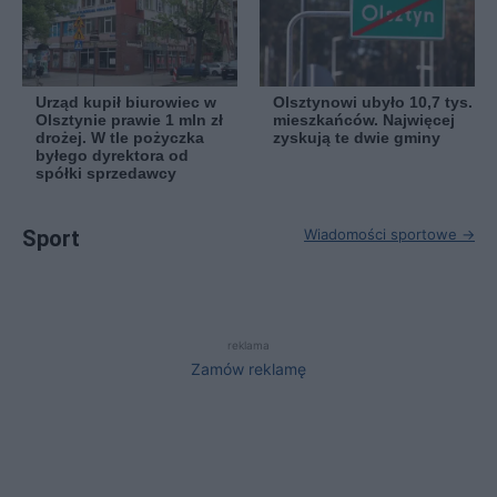
Urząd kupił biurowiec w
Olsztynowi ubyło 10,7 tys.
Olsztynie prawie 1 mln zł
mieszkańców. Najwięcej
drożej. W tle pożyczka
zyskują te dwie gminy
byłego dyrektora od
spółki sprzedawcy
Sport
Wiadomości sportowe →
reklama
Zamów reklamę