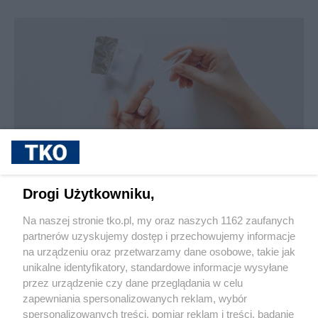
sponsorowane
Jak rozpoznać, że soczewki kontaktowe są
Drogi Użytkowniku,
źle dobrane
Na naszej stronie tko.pl, my oraz naszych 1162 zaufanych
partnerów uzyskujemy dostęp i przechowujemy informacje
Pokaż więcej
na urządzeniu oraz przetwarzamy dane osobowe, takie jak
unikalne identyfikatory, standardowe informacje wysyłane
przez urządzenie czy dane przeglądania w celu
zapewniania spersonalizowanych reklam, wybór
spersonalizowanych treści, pomiar reklam i treści, badanie