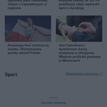
ogromny park handlowy.
budynki szkoły SP 33. Po
Jeden z największych w
publikacji zdjęć wybuchł
regionie
spór z dyrekcją
Anastazja Kuś mistrzynią
Jest katolikiem i
świata. Olsztynianka
dyrektorem dużej
pobiła rekord Polski
instytucji w Olsztynie.
Właśnie poślubił partnera
w Niemczech
Sport
Wiadomości sportowe →
reklama
Zamów reklamę