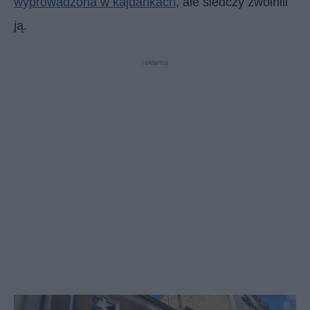
wyprowadzona w kajdankach
, ale śledczy zwolnili
ją.
reklama