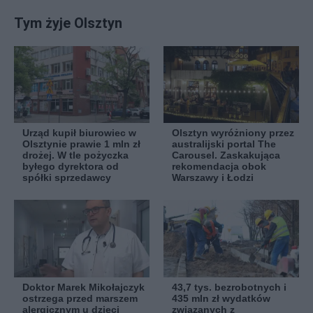
Tym żyje Olsztyn
Urząd kupił biurowiec w
Olsztyn wyróżniony przez
Olsztynie prawie 1 mln zł
australijski portal The
drożej. W tle pożyczka
Carousel. Zaskakująca
byłego dyrektora od
rekomendacja obok
spółki sprzedawcy
Warszawy i Łodzi
Doktor Marek Mikołajczyk
43,7 tys. bezrobotnych i
ostrzega przed marszem
435 mln zł wydatków
alergicznym u dzieci
związanych z