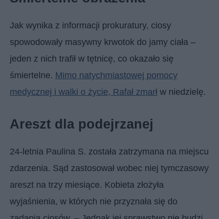
Jak wynika z informacji prokuratury, ciosy
spowodowały masywny krwotok do jamy ciała –
jeden z nich trafił w tętnicę, co okazało się
śmiertelne.
Mimo natychmiastowej pomocy
medycznej i walki o życie, Rafał zmarł
w niedzielę.
Areszt dla podejrzanej
24-letnia Paulina S. została zatrzymana na miejscu
zdarzenia. Sąd zastosował wobec niej tymczasowy
areszt na trzy miesiące. Kobieta złożyła
wyjaśnienia, w których nie przyznała się do
zadania ciosów. – Jednak jej sprawstwo nie budzi