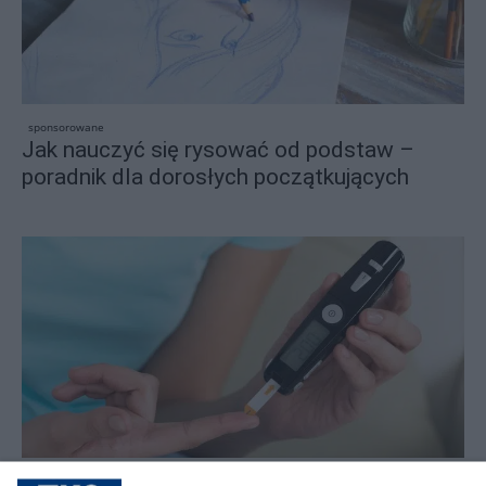
sponsorowane
Jak nauczyć się rysować od podstaw –
poradnik dla dorosłych początkujących
sponsorowane