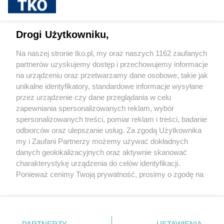
Cukrzyca – cicha epidemia, która
przyspiesza. Nowe wyzwania, nowe
możliwości leczenia i rosnąca rola
Drogi Użytkowniku,
profilaktyki
Na naszej stronie tko.pl, my oraz naszych 1162 zaufanych
partnerów uzyskujemy dostęp i przechowujemy informacje
Pokaż więcej
na urządzeniu oraz przetwarzamy dane osobowe, takie jak
unikalne identyfikatory, standardowe informacje wysyłane
przez urządzenie czy dane przeglądania w celu
zapewniania spersonalizowanych reklam, wybór
spersonalizowanych treści, pomiar reklam i treści, badanie
odbiorców oraz ulepszanie usług. Za zgodą Użytkownika
my i Zaufani Partnerzy możemy używać dokładnych
danych geolokalizacyjnych oraz aktywnie skanować
charakterystykę urządzenia do celów identyfikacji.
Reklama
Tematy
Archiwum artykułów
Ponieważ cenimy Twoją prywatność, prosimy o zgodę na
korzystanie z tych technologii poprzez kliknięcie
Archiwum wydania
Polityka Prywatności
Regulamin
„Akceptuję”. Zgoda jest dobrowolna i zawsze możesz ją
zmienić/wycofać klikając przycisk ustawień prywatności
O redakcji
Kontakt
znajdujący się w lewym dolnym rogu strony
. Niektóre
PARTNERZY
USTAWIENIA