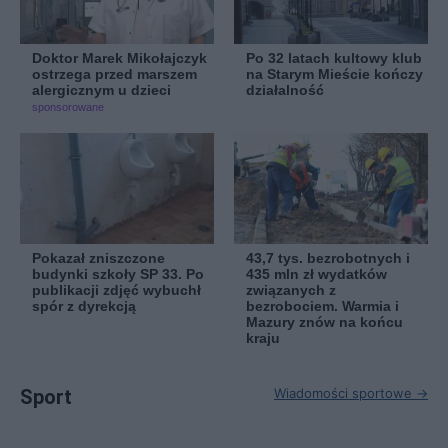
Doktor Marek Mikołajczyk
Po 32 latach kultowy klub
ostrzega przed marszem
na Starym Mieście kończy
alergicznym u dzieci
działalność
sponsorowane
Pokazał zniszczone
43,7 tys. bezrobotnych i
budynki szkoły SP 33. Po
435 mln zł wydatków
publikacji zdjęć wybuchł
związanych z
spór z dyrekcją
bezrobociem. Warmia i
Mazury znów na końcu
kraju
Sport
Wiadomości sportowe →