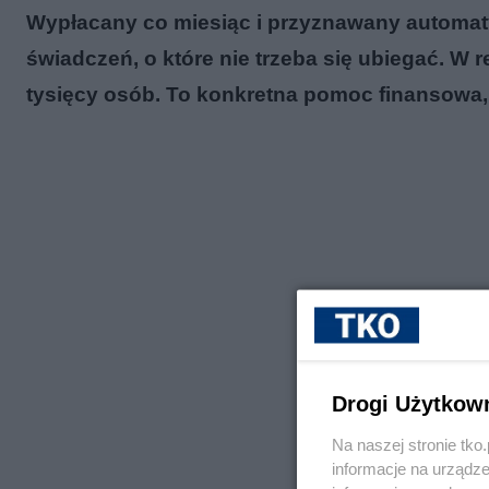
Wypłacany co miesiąc i przyznawany automaty
świadczeń, o które nie trzeba się ubiegać. W r
tysięcy osób. To konkretna pomoc finansowa, 
Drogi Użytkow
Na naszej stronie tk
informacje na urządze