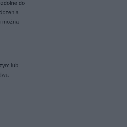
ezdolne do
dczenia
ku można
czym lub
 dwa