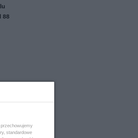
lu
d 88
 i przechowujemy
ory, standardowe