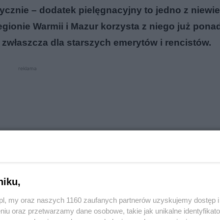
cznie – dodatek pielęgnacyjny to jedno z niewie
egionie Warmii i Mazur korzysta z niego już pona
zwłaszcza dla starszych emerytów i rencistów.
reklama
niku,
o.pl, my oraz naszych 1160 zaufanych partnerów uzyskujemy dostęp
niu oraz przetwarzamy dane osobowe, takie jak unikalne identyfikat