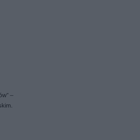
ów” –
skim.