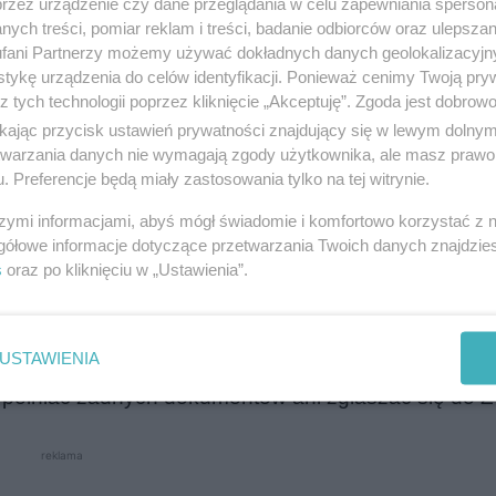
przez urządzenie czy dane przeglądania w celu zapewniania sperson
ych treści, pomiar reklam i treści, badanie odbiorców oraz ulepszan
orów na Warmii i Mazurach
fani Partnerzy możemy używać dokładnych danych geolokalizacyjn
tykę urządzenia do celów identyfikacji. Ponieważ cenimy Twoją pry
z tych technologii poprzez kliknięcie „Akceptuję”. Zgoda jest dobro
onie aż 88 332 dodatki pielęgnacyjne. W samym od
ikając przycisk ustawień prywatności znajdujący się w lewym dolny
478. Świadczenie trafia co miesiąc
do emerytów i ren
etwarzania danych nie wymagają zgody użytkownika, ale masz prawo 
. Preferencje będą miały zastosowania tylko na tej witrynie.
ania wniosków. Od marca 2025 roku kwota dodatku w
szymi informacjami, abyś mógł świadomie i komfortowo korzystać z
gółowe informacje dotyczące przetwarzania Twoich danych znajdzi
s
oraz po kliknięciu w „Ustawienia”.
a dodatku pielęgnacyjnego?
USTAWIENIA
cznie osobom, które osiągnęły 75. rok życia i pobie
wypełniać żadnych dokumentów ani zgłaszać się do 
reklama