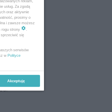
alizowanych reklam,
ie usług. Za zgodą
ych oraz aktywnie
watność, prosimy o
wolna i zawsze możesz
dziale
m rogu strony
.
cistów
,
sprzeciwić się
ynosi
 naszych serwisów
esz w
Polityce
Akceptuję
rają
ZUS.