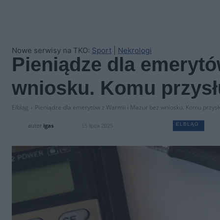
Nowe serwisy na TKO:
Sport
|
Nekrologi
Pieniądze dla emerytó
wniosku. Komu przysł
Elbląg
Pieniądze dla emerytów z Warmii i Mazur bez wniosku. Komu przysł
ELBLĄG
autor
igas
15 lipca 2025