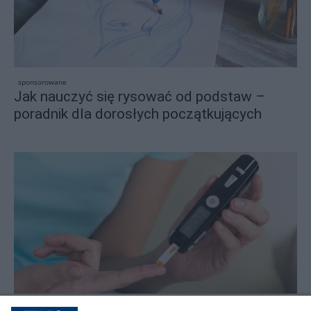
sponsorowane
Jak nauczyć się rysować od podstaw –
poradnik dla dorosłych początkujących
sponsorowane