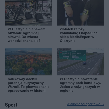
W Olsztynie niebawem
20-latek założył
otwarcie ogromnej
kominiarkę i napadł na
siłowni. Do miasta
sklep MediaExpert w
wchodzi znana sieć
Olsztynie
Naukowcy ocenili
W Olsztynie powstanie
potencjał turystyczny
ogromny park handlowy.
Warmii. To pierwsze takie
Jeden z największych w
opracowanie w historii
regionie
Sport
Wiadomości sportowe →