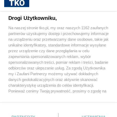
Cukrzyca – cicha epidemia, która
przyspiesza. Nowe wyzwania, nowe
możliwości leczenia i rosnąca rola
Drogi Użytkowniku,
profilaktyki
Na naszej stronie tko.pl, my oraz naszych 1162 zaufanych
partnerów uzyskujemy dostęp i przechowujemy informacje
Pokaż więcej
na urządzeniu oraz przetwarzamy dane osobowe, takie jak
unikalne identyfikatory, standardowe informacje wysyłane
przez urządzenie czy dane przeglądania w celu
zapewniania spersonalizowanych reklam, wybór
spersonalizowanych treści, pomiar reklam i treści, badanie
odbiorców oraz ulepszanie usług. Za zgodą Użytkownika
my i Zaufani Partnerzy możemy używać dokładnych
danych geolokalizacyjnych oraz aktywnie skanować
charakterystykę urządzenia do celów identyfikacji.
Reklama
Tematy
Archiwum artykułów
Ponieważ cenimy Twoją prywatność, prosimy o zgodę na
korzystanie z tych technologii poprzez kliknięcie
Archiwum wydania
Polityka Prywatności
Regulamin
„Akceptuję”. Zgoda jest dobrowolna i zawsze możesz ją
zmienić/wycofać klikając przycisk ustawień prywatności
O redakcji
Kontakt
znajdujący się w lewym dolnym rogu strony
. Niektóre