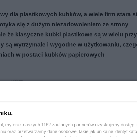
ywy dla plastikowych kubków, a wiele firm stara s
spotyka się z dużym niezadowoleniem ze strony
e że klasyczne kubki plastikowe są w wielu pr
y są wytrzymałe i wygodne w użytkowaniu, czeg
niach w postaci kubków papierowych
reklama
niku,
o.pl, my oraz naszych 1162 zaufanych partnerów uzyskujemy dostęp
niu oraz przetwarzamy dane osobowe, takie jak unikalne identyfikat