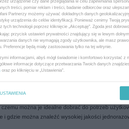
przez urządzenie czy dane przeglądania w celu zapewniania sperson
ych treści, pomiar reklam i treści, badanie odbiorców oraz ulepszan
fani Partnerzy możemy używać dokładnych danych geolokalizacyjn
tykę urządzenia do celów identyfikacji. Ponieważ cenimy Twoją pry
z tych technologii poprzez kliknięcie „Akceptuję”. Zgoda jest dobro
ikając przycisk ustawień prywatności znajdujący się w lewym dolny
etwarzania danych nie wymagają zgody użytkownika, ale masz prawo 
orazowe?
. Preferencje będą miały zastosowania tylko na tej witrynie.
szymi informacjami, abyś mógł świadomie i komfortowo korzystać z
gółowe informacje dotyczące przetwarzania Twoich danych znajdzi
s
oraz po kliknięciu w „Ustawienia”.
 kubki plastikowe jednorazowe, co na pewno ucies
USTAWIENIA
 eventów. Co więcej, aktualna oferta kubków plast
i czemu można je idealne dobrać do potrzeb użytko
 i gdzie można znaleźć wysokiej jakości jednorazo