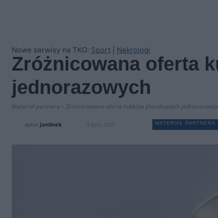
Nowe serwisy na TKO:
Sport
|
Nekrologi
Zróżnicowana oferta 
jednorazowych
Materiał partnera
Zróżnicowana oferta kubków plastikowych jednorazowy
MATERIAŁ PARTNERA
autor
Janlinek
4 lipca 2025