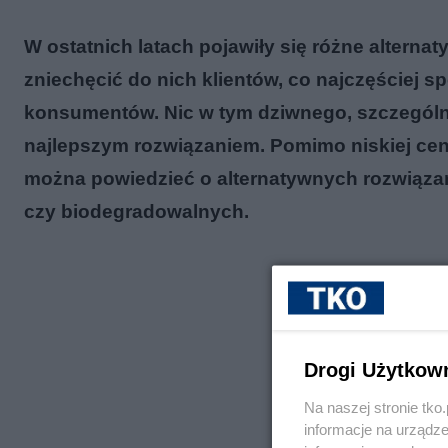
W ostatnich latach pojawiły się różne alternat
zniechęcić do nich klientów, co najczęściej 
konsumentów. Nic w tym dziwnego, szczególni
najlepszym rozwiązaniem. Pomimo niskiej cen
można powiedzieć o alternatywnych rozwiąza
czy biodegradowalnych.
Drogi Użytkow
Na naszej stronie tk
informacje na urządze