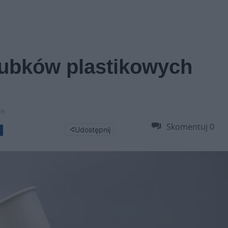
kubków plastikowych
ch
Skomentuj
0
Udostępnij