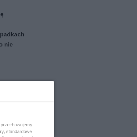
ię
zypadkach
o nie
 i przechowujemy
ory, standardowe