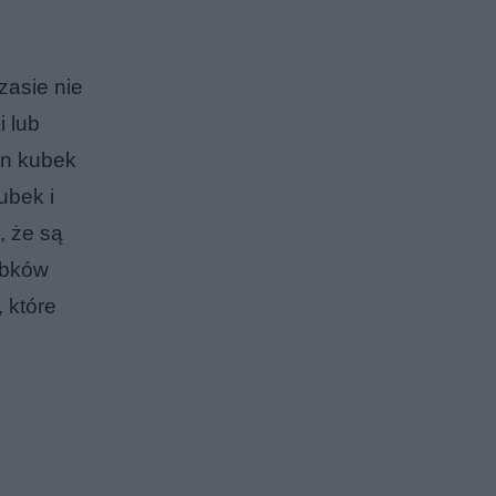
zasie nie
i lub
en kubek
ubek i
, że są
ubków
 które