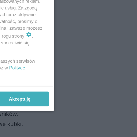
alizowanych reklam,
ie usług. Za zgodą
ych oraz aktywnie
watność, prosimy o
wolna i zawsze możesz
m rogu strony
.
sprzeciwić się
 naszych serwisów
esz w
Polityce
zy
Akceptuję
ikowych
wników.
we kubki.