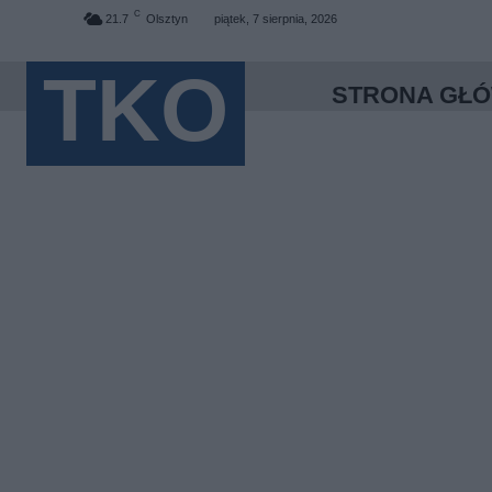
C
21.7
Olsztyn
piątek, 7 sierpnia, 2026
TKO
STRONA GŁ