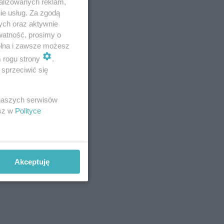
alizowanych reklam,
zych w
ie usług. Za zgodą
ych oraz aktywnie
 9 130
watność, prosimy o
wolna i zawsze możesz
m rogu strony
.
sprzeciwić się
 naszych serwisów
 zapewniły
esz w
Polityce
ą w
Akceptuję