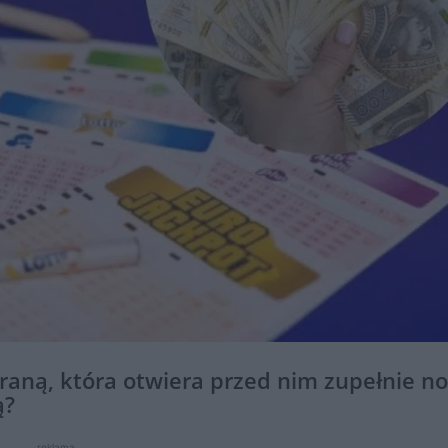
graną, która otwiera przed nim zupełnie n
ą?
reklama