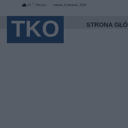
C
13
Olsztyn
sobota, 8 sierpnia, 2026
TKO
STRONA GŁ