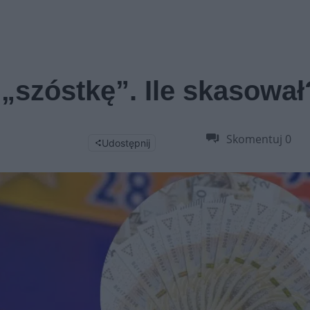
ł „szóstkę”. Ile skasował
Skomentuj
0
Udostępnij