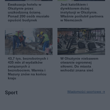
Ewakuacja hotelu w
Jest katolikiem i
Olsztynie przez
dyrektorem dużej
uszkodzoną ścianę.
instytucji w Olsztynie.
Ponad 200 osób musiało
Właśnie poślubił partnera
opuścić budynek
w Niemczech
43,7 tys. bezrobotnych i
W Olsztynie niebawem
435 mln zł wydatków
otwarcie ogromnej
związanych z
siłowni. Do miasta
bezrobociem. Warmia i
wchodzi znana sieć
Mazury znów na końcu
kraju
Sport
Wiadomości sportowe →