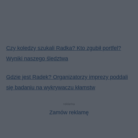
Czy koledzy szukali Radka? Kto zgubił portfel?
Wyniki naszego śledztwa
Gdzie jest Radek? Organizatorzy imprezy poddali
się badaniu na wykrywaczu kłamstw
reklama
Zamów reklamę