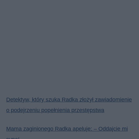
Detektyw, który szuka Radka złożył zawiadomienie
o podejrzeniu popełnienia przestępstwa
Mama zaginionego Radka apeluje: – Oddajcie mi