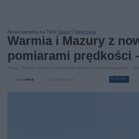
Nowe serwisy na TKO:
Sport
|
Nekrologi
Warmia i Mazury z n
pomiarami prędkości –
Elbląg
Warmia i Mazury z nowymi odcinkowymi pomiarami prędkości – gdzi
ELBLĄG
autor
wred
28 sierpnia 2024