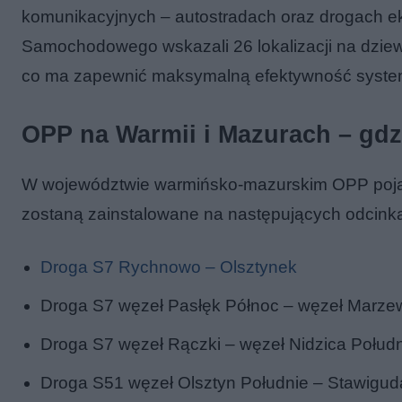
komunikacyjnych – autostradach oraz drogach eks
Samochodowego wskazali 26 lokalizacji na dziew
co ma zapewnić maksymalną efektywność syste
OPP na Warmii i Mazurach – gdz
W województwie warmińsko-mazurskim OPP pojawi
zostaną zainstalowane na następujących odcink
Droga S7 Rychnowo – Olsztynek
Droga S7 węzeł Pasłęk Północ – węzeł Marze
Droga S7 węzeł Rączki – węzeł Nidzica Połud
Droga S51 węzeł Olsztyn Południe – Stawigud