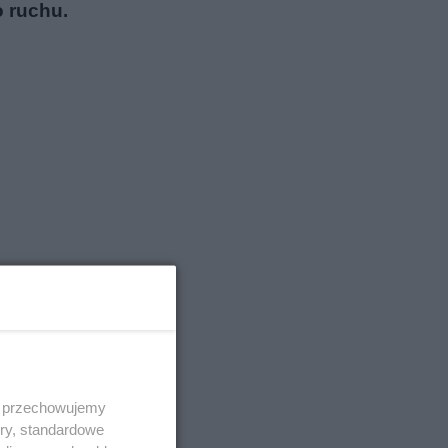
o ruchu.
 i przechowujemy
ory, standardowe