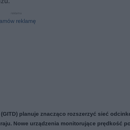
azu.
reklama
amów reklamę
 (GITD) planuje znacząco rozszerzyć sieć odcin
kraju. Nowe urządzenia monitorujące prędkość p