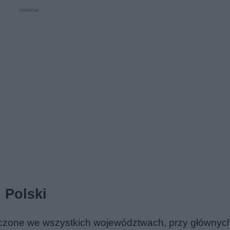
reklama
j Polski
czone we wszystkich województwach, przy głównyc