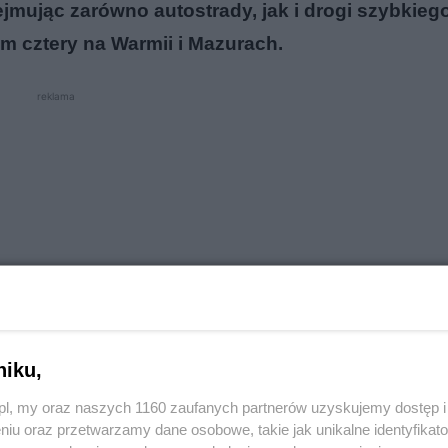
mując zarówno autostrady, jak i drogi szybkieg
m cztery na Warmii i Mazurach.
reklama
niku,
o.pl, my oraz naszych 1160 zaufanych partnerów uzyskujemy dostęp
niu oraz przetwarzamy dane osobowe, takie jak unikalne identyfikat