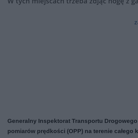
W tych miejscach trzeba zdjąć nogę z g
z
Generalny Inspektorat Transportu Drogowego
pomiarów prędkości (OPP) na terenie całego 