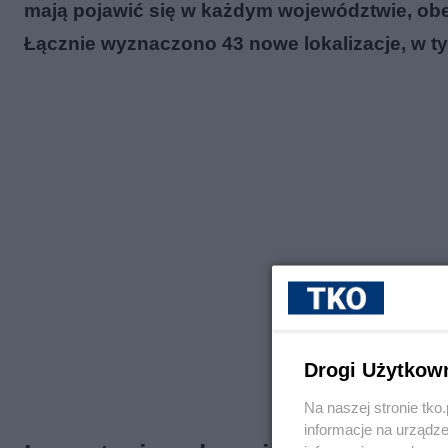
mają pojawić się w każdym województwie, obej
Łącznie wyznaczono 43 nowe lokalizacje, w ty
Drogi Użytkow
Na naszej stronie tk
informacje na urządze