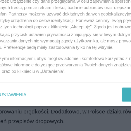
rogowe
przez urządzenie czy dane przeglądania w celu zapewniania sperson
ych treści, pomiar reklam i treści, badanie odbiorców oraz ulepszan
fani Partnerzy możemy używać dokładnych danych geolokalizacyjn
systemów OPP w nowych miejscach, na co przeznaczo
tykę urządzenia do celów identyfikacji. Ponieważ cenimy Twoją pry
z tych technologii poprzez kliknięcie „Akceptuję”. Zgoda jest dobro
wego Planu Odbudowy, który ma na celu wspieranie i
ikając przycisk ustawień prywatności znajdujący się w lewym dolny
a polskich drogach. Nowe urządzenia mają mierzyć 
etwarzania danych nie wymagają zgody użytkownika, ale masz prawo 
róg, obliczając ją na podstawie czasu przejazdu m
. Preferencje będą miały zastosowania tylko na tej witrynie.
ego odcinka.
szymi informacjami, abyś mógł świadomie i komfortowo korzystać z
gółowe informacje dotyczące przetwarzania Twoich danych znajdzi
s
oraz po kliknięciu w „Ustawienia”.
lsce. Dzięki planowanej inwestycji, liczba ta niema
USTAWIENIA
roku te urządzenia zarejestrowały niemal 190 tysię
orowaniu prędkości. Dodatkowo, w Polsce działa ró
szeń przepisów drogowych.