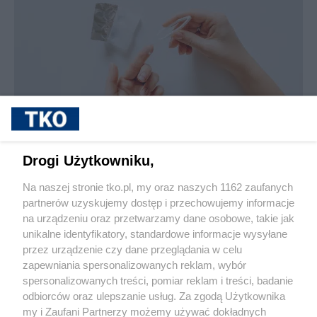
sponsorowane
Jak rozpoznać, że soczewki kontaktowe są
Drogi Użytkowniku,
źle dobrane
Na naszej stronie tko.pl, my oraz naszych 1162 zaufanych
partnerów uzyskujemy dostęp i przechowujemy informacje
Pokaż więcej
na urządzeniu oraz przetwarzamy dane osobowe, takie jak
unikalne identyfikatory, standardowe informacje wysyłane
przez urządzenie czy dane przeglądania w celu
zapewniania spersonalizowanych reklam, wybór
spersonalizowanych treści, pomiar reklam i treści, badanie
odbiorców oraz ulepszanie usług. Za zgodą Użytkownika
my i Zaufani Partnerzy możemy używać dokładnych