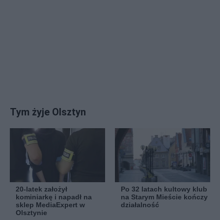
Tym żyje Olsztyn
20-latek założył
Po 32 latach kultowy klub
kominiarkę i napadł na
na Starym Mieście kończy
sklep MediaExpert w
działalność
Olsztynie