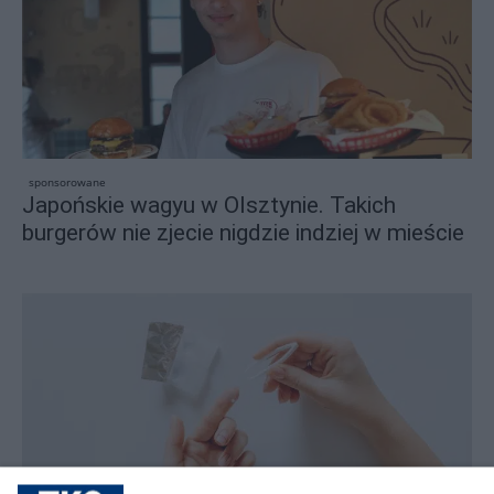
sponsorowane
Japońskie wagyu w Olsztynie. Takich
burgerów nie zjecie nigdzie indziej w mieście