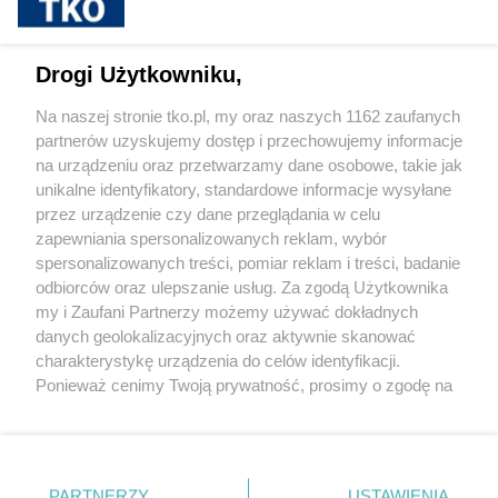
sponsorowane
Jak rozpoznać, że soczewki kontaktowe są
Drogi Użytkowniku,
źle dobrane
Na naszej stronie tko.pl, my oraz naszych 1162 zaufanych
partnerów uzyskujemy dostęp i przechowujemy informacje
Pokaż więcej
na urządzeniu oraz przetwarzamy dane osobowe, takie jak
unikalne identyfikatory, standardowe informacje wysyłane
przez urządzenie czy dane przeglądania w celu
zapewniania spersonalizowanych reklam, wybór
spersonalizowanych treści, pomiar reklam i treści, badanie
odbiorców oraz ulepszanie usług. Za zgodą Użytkownika
my i Zaufani Partnerzy możemy używać dokładnych
danych geolokalizacyjnych oraz aktywnie skanować
charakterystykę urządzenia do celów identyfikacji.
Reklama
Tematy
Archiwum artykułów
Ponieważ cenimy Twoją prywatność, prosimy o zgodę na
korzystanie z tych technologii poprzez kliknięcie
Archiwum wydania
Polityka Prywatności
Regulamin
„Akceptuję”. Zgoda jest dobrowolna i zawsze możesz ją
zmienić/wycofać klikając przycisk ustawień prywatności
O redakcji
Kontakt
znajdujący się w lewym dolnym rogu strony
. Niektóre
PARTNERZY
USTAWIENIA