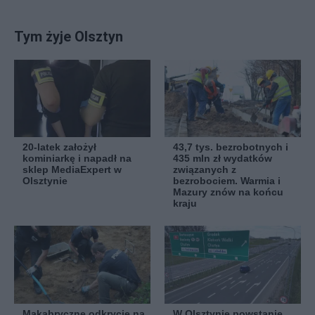
Tym żyje Olsztyn
20-latek założył
43,7 tys. bezrobotnych i
kominiarkę i napadł na
435 mln zł wydatków
sklep MediaExpert w
związanych z
Olsztynie
bezrobociem. Warmia i
Mazury znów na końcu
kraju
Makabryczne odkrycie na
W Olsztynie powstanie