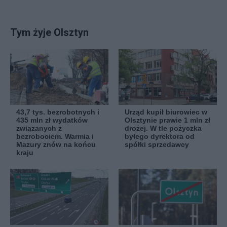
Tym żyje Olsztyn
43,7 tys. bezrobotnych i
Urząd kupił biurowiec w
435 mln zł wydatków
Olsztynie prawie 1 mln zł
związanych z
drożej. W tle pożyczka
bezrobociem. Warmia i
byłego dyrektora od
Mazury znów na końcu
spółki sprzedawcy
kraju