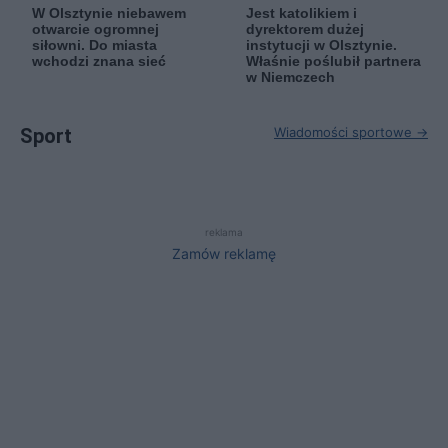
W Olsztynie niebawem
Jest katolikiem i
otwarcie ogromnej
dyrektorem dużej
siłowni. Do miasta
instytucji w Olsztynie.
wchodzi znana sieć
Właśnie poślubił partnera
w Niemczech
Sport
Wiadomości sportowe →
reklama
Zamów reklamę