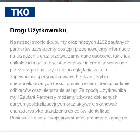
sponsorowane
Jak rozpoznać, że soczewki kontaktowe są
Drogi Użytkowniku,
źle dobrane
Na naszej stronie tko.pl, my oraz naszych 1162 zaufanych
partnerów uzyskujemy dostęp i przechowujemy informacje
Pokaż więcej
na urządzeniu oraz przetwarzamy dane osobowe, takie jak
unikalne identyfikatory, standardowe informacje wysyłane
przez urządzenie czy dane przeglądania w celu
zapewniania spersonalizowanych reklam, wybór
spersonalizowanych treści, pomiar reklam i treści, badanie
odbiorców oraz ulepszanie usług. Za zgodą Użytkownika
my i Zaufani Partnerzy możemy używać dokładnych
danych geolokalizacyjnych oraz aktywnie skanować
charakterystykę urządzenia do celów identyfikacji.
Reklama
Tematy
Archiwum artykułów
Ponieważ cenimy Twoją prywatność, prosimy o zgodę na
korzystanie z tych technologii poprzez kliknięcie
Archiwum wydania
Polityka Prywatności
Regulamin
„Akceptuję”. Zgoda jest dobrowolna i zawsze możesz ją
zmienić/wycofać klikając przycisk ustawień prywatności