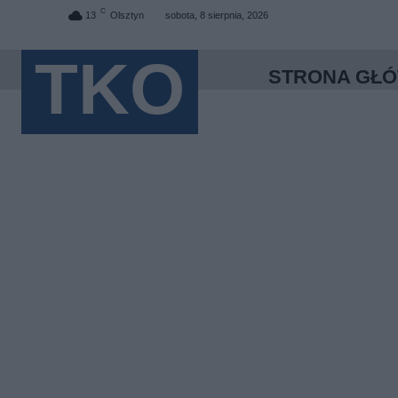
C
13
Olsztyn
sobota, 8 sierpnia, 2026
TKO
STRONA GŁ