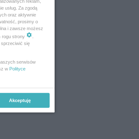
alizowanych reklam,
inka
ie usług. Za zgodą
h. Na
ych oraz aktywnie
watność, prosimy o
wolna i zawsze możesz
m rogu strony
.
sprzeciwić się
tem ceny
 naszych serwisów
esz w
Polityce
sze
jąc
lacje
Akceptuję
ie i ich