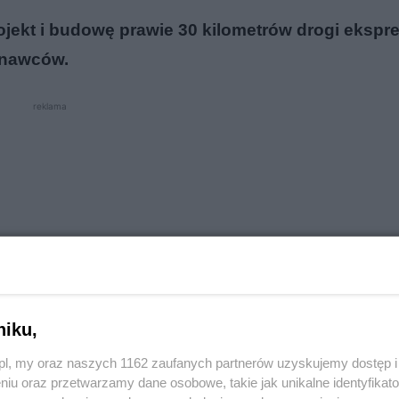
ojekt i budowę prawie 30 kilometrów drogi ekspr
onawców.
reklama
niku,
o.pl, my oraz naszych 1162 zaufanych partnerów uzyskujemy dostęp
niu oraz przetwarzamy dane osobowe, takie jak unikalne identyfikat