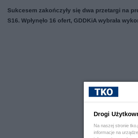
Sukcesem zakończyły się dwa przetargi na pr
S16. Wpłynęło 16 ofert, GDDKiA wybrała wyk
Drogi Użytkow
Na naszej stronie tk
informacje na urządze