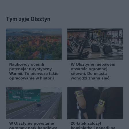
Tym żyje Olsztyn
Naukowcy ocenili
W Olsztynie niebawem
potencjał turystyczny
otwarcie ogromnej
Warmii. To pierwsze takie
siłowni. Do miasta
opracowanie w historii
wchodzi znana sieć
W Olsztynie powstanie
20-latek założył
ogromny park handlowy.
kominiarkę i napadł na