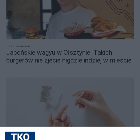
sponsorowane
Japońskie wagyu w Olsztynie. Takich
burgerów nie zjecie nigdzie indziej w mieście