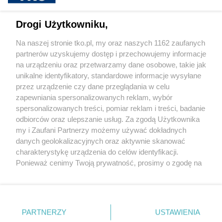
sponsorowane
Jak rozpoznać, że soczewki kontaktowe są
Drogi Użytkowniku,
źle dobrane
Na naszej stronie tko.pl, my oraz naszych 1162 zaufanych
partnerów uzyskujemy dostęp i przechowujemy informacje
Pokaż więcej
na urządzeniu oraz przetwarzamy dane osobowe, takie jak
unikalne identyfikatory, standardowe informacje wysyłane
przez urządzenie czy dane przeglądania w celu
zapewniania spersonalizowanych reklam, wybór
spersonalizowanych treści, pomiar reklam i treści, badanie
odbiorców oraz ulepszanie usług. Za zgodą Użytkownika
my i Zaufani Partnerzy możemy używać dokładnych
danych geolokalizacyjnych oraz aktywnie skanować
charakterystykę urządzenia do celów identyfikacji.
Reklama
Tematy
Archiwum artykułów
Ponieważ cenimy Twoją prywatność, prosimy o zgodę na
korzystanie z tych technologii poprzez kliknięcie
Archiwum wydania
Polityka Prywatności
Regulamin
„Akceptuję”. Zgoda jest dobrowolna i zawsze możesz ją
zmienić/wycofać klikając przycisk ustawień prywatności
O redakcji
Kontakt
znajdujący się w lewym dolnym rogu strony
. Niektóre
PARTNERZY
USTAWIENIA
rodzaje przetwarzania danych nie wymagają zgody