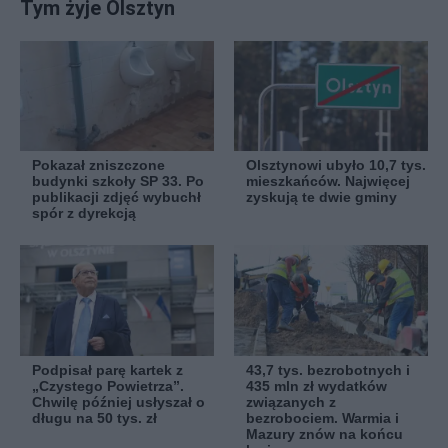
Tym żyje Olsztyn
Pokazał zniszczone
Olsztynowi ubyło 10,7 tys.
budynki szkoły SP 33. Po
mieszkańców. Najwięcej
publikacji zdjęć wybuchł
zyskują te dwie gminy
spór z dyrekcją
Podpisał parę kartek z
43,7 tys. bezrobotnych i
„Czystego Powietrza”.
435 mln zł wydatków
Chwilę później usłyszał o
związanych z
długu na 50 tys. zł
bezrobociem. Warmia i
Mazury znów na końcu