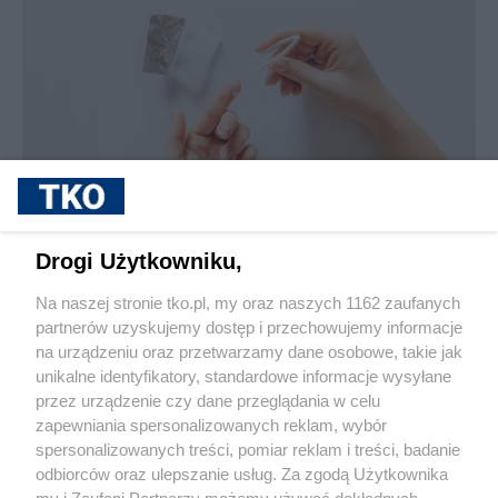
sponsorowane
Jak rozpoznać, że soczewki kontaktowe są
Drogi Użytkowniku,
źle dobrane
Na naszej stronie tko.pl, my oraz naszych 1162 zaufanych
partnerów uzyskujemy dostęp i przechowujemy informacje
Pokaż więcej
na urządzeniu oraz przetwarzamy dane osobowe, takie jak
unikalne identyfikatory, standardowe informacje wysyłane
przez urządzenie czy dane przeglądania w celu
zapewniania spersonalizowanych reklam, wybór
spersonalizowanych treści, pomiar reklam i treści, badanie
odbiorców oraz ulepszanie usług. Za zgodą Użytkownika