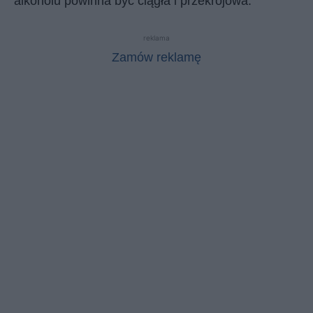
alkoholu powinna być ciągła i przekrojowa.
reklama
Zamów reklamę