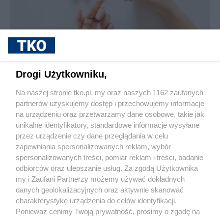
sponsorowane
Jak rozpoznać, że soczewki kontaktowe są
Drogi Użytkowniku,
źle dobrane
Na naszej stronie tko.pl, my oraz naszych 1162 zaufanych
partnerów uzyskujemy dostęp i przechowujemy informacje
Pokaż więcej
na urządzeniu oraz przetwarzamy dane osobowe, takie jak
unikalne identyfikatory, standardowe informacje wysyłane
przez urządzenie czy dane przeglądania w celu
zapewniania spersonalizowanych reklam, wybór
spersonalizowanych treści, pomiar reklam i treści, badanie
odbiorców oraz ulepszanie usług. Za zgodą Użytkownika
my i Zaufani Partnerzy możemy używać dokładnych
danych geolokalizacyjnych oraz aktywnie skanować
charakterystykę urządzenia do celów identyfikacji.
Reklama
Tematy
Archiwum artykułów
Ponieważ cenimy Twoją prywatność, prosimy o zgodę na