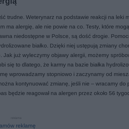
ergią
ść trudne. Weterynarz na podstawie reakcji na leki
m ma alergię, ale nie powie na co. Testy, które mo
dawna niedostępne w Polsce, są dość drogie. Pomo
drolizowane białko. Dzięki niej ustępują zmiany ch
enie. Jak już wyleczymy objawy alergii, możemy sprób
obi się to dlatego, że karmy na bazie białka hydroli
armę wprowadzamy stopniowo i zaczynamy od miesz
, można kontynuować zmianę, jeśli nie – wracamy do
pas będzie reagował na alergen przez około 56 tygo
reklama
amów reklamę