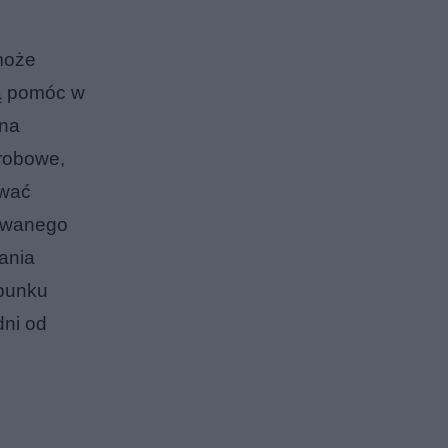
 może
gą pomóc w
cna
orobowe,
ować
zowanego
ania
 punku
dni od