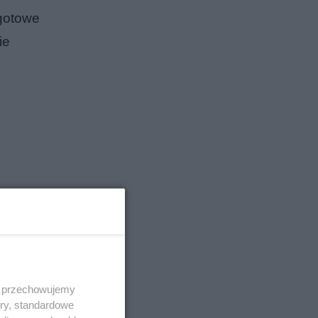
 gotowe
ie
 i przechowujemy
ory, standardowe