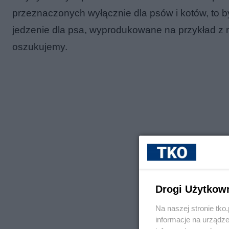
przeznaczonych wyłącznie dla psów i kotów, to by 
jedzenie dla psa, wyprodukowane na przykład z mi
oszukujemy.
Drogi Użytkow
Na naszej stronie tk
informacje na urządze