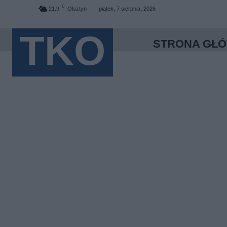
C
21.9
Olsztyn
piątek, 7 sierpnia, 2026
TKO
STRONA GŁ