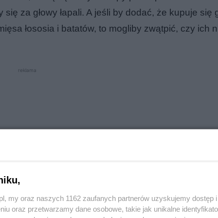
się za głowy łapali. A jeśli by dodać, że kupuje się
ęsa łososia i batatów, to mogliby zwątpić, czy ich n
reklama
niku,
o.pl, my oraz naszych 1162 zaufanych partnerów uzyskujemy dostęp
niu oraz przetwarzamy dane osobowe, takie jak unikalne identyfikat