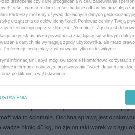
przez urządzenie czy dane przeglądania w celu zapewniania sperson
ych treści, pomiar reklam i treści, badanie odbiorców oraz ulepszan
m jej rodzajów jest odzwierciedleniem tego, że psy 
fani Partnerzy możemy używać dokładnych danych geolokalizacyjn
 ich resztkami ze stołu, tylko kupujemy dobrą karmę
tykę urządzenia do celów identyfikacji. Ponieważ cenimy Twoją pry
z tych technologii poprzez kliknięcie „Akceptuję”. Zgoda jest dobro
ikając przycisk ustawień prywatności znajdujący się w lewym dolny
 dużych
etwarzania danych nie wymagają zgody użytkownika, ale masz prawo 
. Preferencje będą miały zastosowania tylko na tej witrynie.
army, możemy być zdziwieni różnorodnością. Można
szymi informacjami, abyś mógł świadomie i komfortowo korzystać z
gółowe informacje dotyczące przetwarzania Twoich danych znajdzi
dnak nie. Psy niektórych ras mają szczególne potrze
s
oraz po kliknięciu w „Ustawienia”.
 przewody pokarmowe i często cierpią na nietoleranc
dzo aktywne potrzebują suchej karmy bardziej kalory
psa. Cząstki suchej karmy dla psów małych są duż
USTAWIENIA
ane z potrzebą ścierania zębów. Nasze domowe psy 
umożliwia to ścieranie. Osobną sprawą jest opakowa
 wadze około 40 kg, bo zje on taki worek w ciągu ok