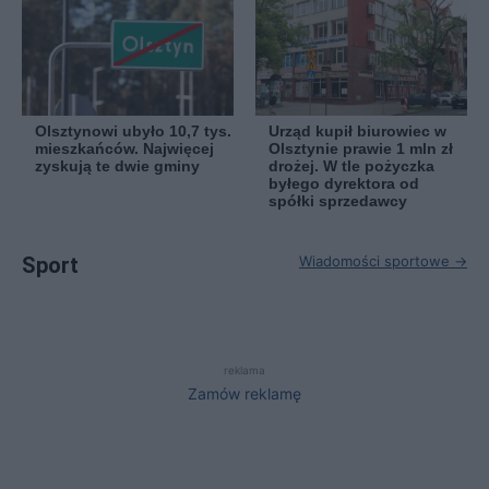
Olsztynowi ubyło 10,7 tys.
Urząd kupił biurowiec w
mieszkańców. Najwięcej
Olsztynie prawie 1 mln zł
zyskują te dwie gminy
drożej. W tle pożyczka
byłego dyrektora od
spółki sprzedawcy
Sport
Wiadomości sportowe →
reklama
Zamów reklamę