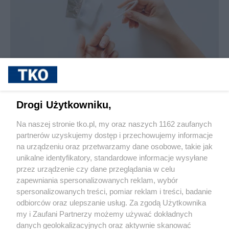
sponsorowane
Jak rozpoznać, że soczewki kontaktowe są
Drogi Użytkowniku,
źle dobrane
Na naszej stronie tko.pl, my oraz naszych 1162 zaufanych
partnerów uzyskujemy dostęp i przechowujemy informacje
Pokaż więcej
na urządzeniu oraz przetwarzamy dane osobowe, takie jak
unikalne identyfikatory, standardowe informacje wysyłane
przez urządzenie czy dane przeglądania w celu
zapewniania spersonalizowanych reklam, wybór
spersonalizowanych treści, pomiar reklam i treści, badanie
odbiorców oraz ulepszanie usług. Za zgodą Użytkownika
my i Zaufani Partnerzy możemy używać dokładnych
danych geolokalizacyjnych oraz aktywnie skanować