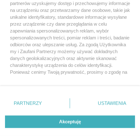
partnerów uzyskujemy dostęp i przechowujemy informacje
Pokaż więcej
na urządzeniu oraz przetwarzamy dane osobowe, takie jak
unikalne identyfikatory, standardowe informacje wysyłane
przez urządzenie czy dane przeglądania w celu
zapewniania spersonalizowanych reklam, wybór
spersonalizowanych treści, pomiar reklam i treści, badanie
odbiorców oraz ulepszanie usług. Za zgodą Użytkownika
my i Zaufani Partnerzy możemy używać dokładnych
danych geolokalizacyjnych oraz aktywnie skanować
charakterystykę urządzenia do celów identyfikacji.
Reklama
Tematy
Archiwum artykułów
Ponieważ cenimy Twoją prywatność, prosimy o zgodę na
korzystanie z tych technologii poprzez kliknięcie
Archiwum wydania
Polityka Prywatności
Regulamin
„Akceptuję”. Zgoda jest dobrowolna i zawsze możesz ją
zmienić/wycofać klikając przycisk ustawień prywatności
O redakcji
Kontakt
znajdujący się w lewym dolnym rogu strony
. Niektóre
PARTNERZY
USTAWIENIA
rodzaje przetwarzania danych nie wymagają zgody
użytkownika, ale masz prawo sprzeciwić się takiemu
Strona korzysta z plików cookies w celu realizacji usług. Pozostając na niej,
przetwarzaniu. Preferencje będą miały zastosowania tylko
Akceptuję
wyrażasz zgodę na ich wykorzystanie. Więcej informacji w polityce
prywatności.
na tej witrynie.
Zapoznaj się z poniższymi informacjami, abyś mógł