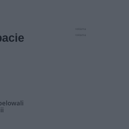
reklama
bacie
reklama
pelowali
ii