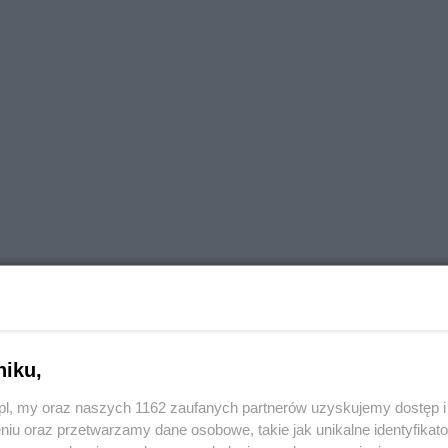
niku,
o.pl, my oraz naszych 1162 zaufanych partnerów uzyskujemy dostęp
niu oraz przetwarzamy dane osobowe, takie jak unikalne identyfikat