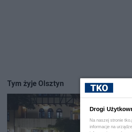
Tym żyje Olsztyn
Drogi Użytkow
Na naszej stronie tk
informacje na urządze