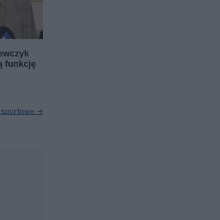
zewczyk
ą funkcję
 sportowe →