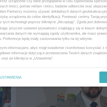
przez urządzenie czy dane przeglądania w celu zapewniania sperson
ych treści, pomiar reklam i treści, badanie odbiorców oraz ulepszan
fani Partnerzy możemy używać dokładnych danych geolokalizacyjn
tykę urządzenia do celów identyfikacji. Ponieważ cenimy Twoją pry
z tych technologii poprzez kliknięcie „Akceptuję”. Zgoda jest dobro
ikając przycisk ustawień prywatności znajdujący się w lewym dolny
etwarzania danych nie wymagają zgody użytkownika, ale masz prawo 
. Preferencje będą miały zastosowania tylko na tej witrynie.
Naukowcy ocenili potencjał turystyczny Warm
awy i
pierwsze takie opracowanie w historii
szymi informacjami, abyś mógł świadomie i komfortowo korzystać z
gółowe informacje dotyczące przetwarzania Twoich danych znajdzi
s
oraz po kliknięciu w „Ustawienia”.
USTAWIENIA