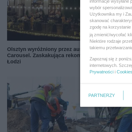
informacje wysyłane 
wybór spersonalizowan
Użytkownika my i Zau
skanować charakterys
zgodę na korzystanie 
ją zmienić/wycofać kl
Niektóre rodzaje prz
takiemu przetwarzaniu
Olsztyn wyróżniony przez australijski portal The
Carousel. Zaskakująca rekomendacja obok Warsz
Zapoznaj się z poniż
Łodzi
internetowych. Szcze
Prywatności
i
Cookie
PARTNERZY