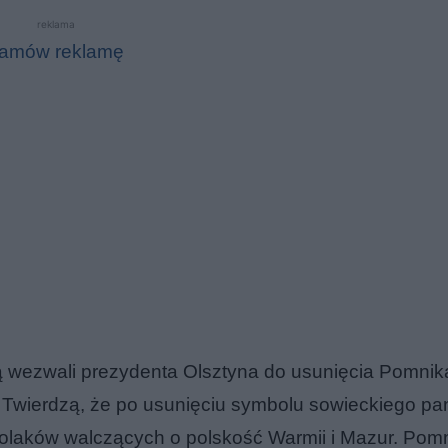
reklama
amów reklamę
cą wezwali prezydenta Olsztyna do usunięcia Pomnik
 Twierdzą, że po usunięciu symbolu sowieckiego p
Polaków walczących o polskość Warmii i Mazur. Pomn