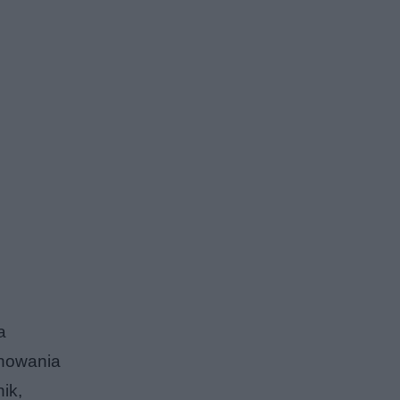
a
anowania
ik,