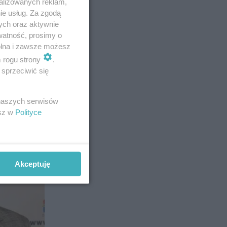
alizowanych reklam,
ie usług. Za zgodą
ych oraz aktywnie
watność, prosimy o
wolna i zawsze możesz
m rogu strony
.
sprzeciwić się
ii. To
 naszych serwisów
esz w
Polityce
Akceptuję