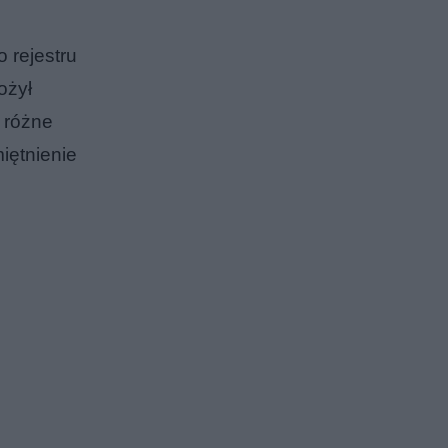
.
 rejestru
ożył
 różne
iętnienie