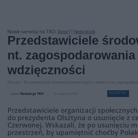
Nowe serwisy na TKO:
Sport
|
Nekrologi
Przedstawiciele środ
nt. zagospodarowania
wdzięczności
Olsztyn
Przedstawiciele środowisk prawicowych o debacie nt. zagospodar
OLSZTYN
autor
Redakcja TKO
6 kwietnia 2022
Przedstawiciele organizacji społecznyc
do prezydenta Olsztyna o usunięcie z 
Czerwonej. Wskazali, że po usunięciu 
przestrzeń, by upamiętnić choćby Polak