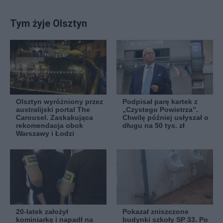
Tym żyje Olsztyn
Olsztyn wyróżniony przez
Podpisał parę kartek z
australijski portal The
„Czystego Powietrza”.
Carousel. Zaskakująca
Chwilę później usłyszał o
rekomendacja obok
długu na 50 tys. zł
Warszawy i Łodzi
20-latek założył
Pokazał zniszczone
kominiarkę i napadł na
budynki szkoły SP 33. Po