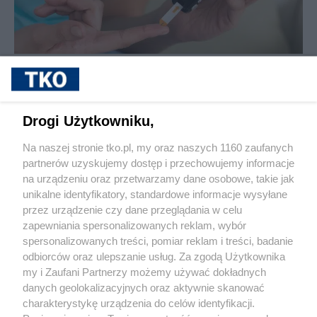
sponsorowane
Cukrzyca – cicha epidemia, która
przyspiesza. Nowe wyzwania, nowe
możliwości leczenia i rosnąca rola
Drogi Użytkowniku,
profilaktyki
Na naszej stronie tko.pl, my oraz naszych 1160 zaufanych
partnerów uzyskujemy dostęp i przechowujemy informacje
Pokaż więcej
na urządzeniu oraz przetwarzamy dane osobowe, takie jak
unikalne identyfikatory, standardowe informacje wysyłane
przez urządzenie czy dane przeglądania w celu
zapewniania spersonalizowanych reklam, wybór
spersonalizowanych treści, pomiar reklam i treści, badanie
odbiorców oraz ulepszanie usług. Za zgodą Użytkownika
my i Zaufani Partnerzy możemy używać dokładnych
danych geolokalizacyjnych oraz aktywnie skanować
charakterystykę urządzenia do celów identyfikacji.
Reklama
Tematy
Archiwum artykułów