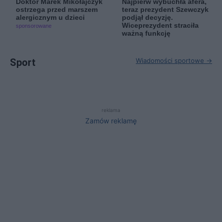
Doktor Marek Mikołajczyk
Najpierw wybuchła afera,
ostrzega przed marszem
teraz prezydent Szewczyk
alergicznym u dzieci
podjął decyzję.
Wiceprezydent straciła
sponsorowane
ważną funkcję
Sport
Wiadomości sportowe →
reklama
Zamów reklamę