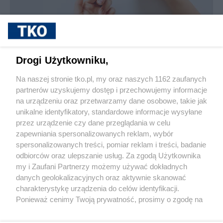
sponsorowane
Jak rozpoznać, że soczewki kontaktowe są
Drogi Użytkowniku,
źle dobrane
Na naszej stronie tko.pl, my oraz naszych 1162 zaufanych
partnerów uzyskujemy dostęp i przechowujemy informacje
Pokaż więcej
na urządzeniu oraz przetwarzamy dane osobowe, takie jak
unikalne identyfikatory, standardowe informacje wysyłane
przez urządzenie czy dane przeglądania w celu
zapewniania spersonalizowanych reklam, wybór
spersonalizowanych treści, pomiar reklam i treści, badanie
odbiorców oraz ulepszanie usług. Za zgodą Użytkownika
my i Zaufani Partnerzy możemy używać dokładnych
danych geolokalizacyjnych oraz aktywnie skanować
charakterystykę urządzenia do celów identyfikacji.
Reklama
Tematy
Archiwum artykułów
Ponieważ cenimy Twoją prywatność, prosimy o zgodę na
korzystanie z tych technologii poprzez kliknięcie
Archiwum wydania
Polityka Prywatności
Regulamin
„Akceptuję”. Zgoda jest dobrowolna i zawsze możesz ją