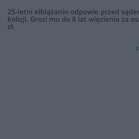
25-letni elblążanin odpowie przed są
kolizji. Grozi mu do 8 lat więzienia za
zł.
z