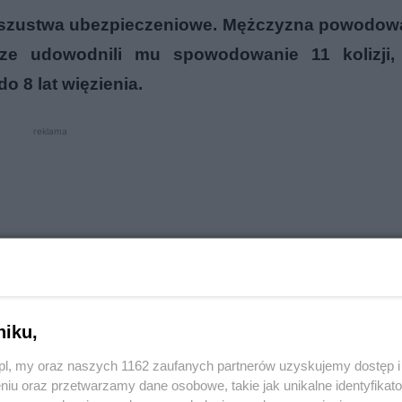
oszustwa ubezpieczeniowe. Mężczyzna powodował 
sze udowodnili mu spowodowanie 11 kolizji,
o 8 lat więzienia.
reklama
niku,
o.pl, my oraz naszych 1162 zaufanych partnerów uzyskujemy dostęp
niu oraz przetwarzamy dane osobowe, takie jak unikalne identyfikat