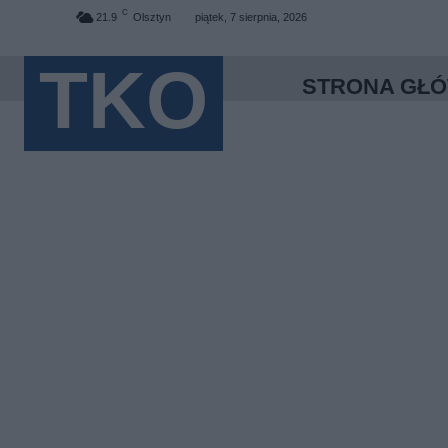
C
21.9
Olsztyn
piątek, 7 sierpnia, 2026
TKO
STRONA GŁ