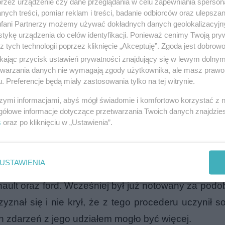
przez urządzenie czy dane przeglądania w celu zapewniania sperson
ych treści, pomiar reklam i treści, badanie odbiorców oraz ulepszan
podarczą prowadzą sprawę 25-latka z Elbląga, któr
fani Partnerzy możemy używać dokładnych danych geolokalizacyjn
tykę urządzenia do celów identyfikacji. Ponieważ cenimy Twoją pry
awy samochodów. Mechanizm działania sprawcy w 
z tych technologii poprzez kliknięcie „Akceptuję”. Zgoda jest dobro
jalizował się w szukaniu tzw. okazji, czyli wyłu
ikając przycisk ustawień prywatności znajdujący się w lewym dolny
go wcześniej „sprawcy”. Wybierał zazwyczaj 
etwarzania danych nie wymagają zgody użytkownika, ale masz prawo 
. Preferencje będą miały zastosowania tylko na tej witrynie.
ym łatwo sprowokować stłuczkę. Przyspieszał bądź 
szymi informacjami, abyś mógł świadomie i komfortowo korzystać z
rzy auta, którymi się poruszał były tak spreparo
gółowe informacje dotyczące przetwarzania Twoich danych znajdzi
ci uczestniczyły już w niejednym zderzeniu. Na mi
s
oraz po kliknięciu w „Ustawienia”.
 OC „sprawcy”, który z kolei płacił więcej za kolej
ziałał głównie w ubiegłym roku. Doprowadził ce
USTAWIENIA
samym wyłudził ponad 20 tys. zł od firm ubezpiec
ault oraz ford. Wcześniej był już notowany za podo
znał się i nie krył, że z tego procederu uczynił so
h zdarzeń z jego udziałem mogło być więcej.