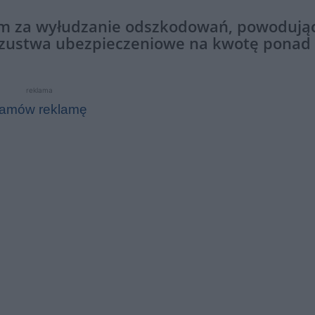
dem za wyłudzanie odszkodowań, powodują
 oszustwa ubezpieczeniowe na kwotę ponad 
reklama
amów reklamę