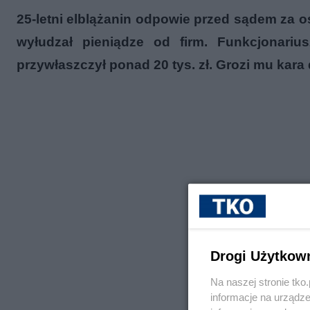
25-letni elblążanin odpowie przed sądem za 
wyłudzał pieniądze od firm. Funkcjonariu
przywłaszczył ponad 20 tys. zł. Grozi mu kara d
Drogi Użytkow
Na naszej stronie tk
informacje na urządze