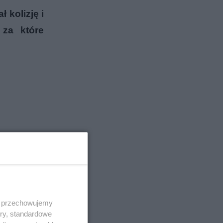
kolizję i
 za które
 i przechowujemy
ory, standardowe