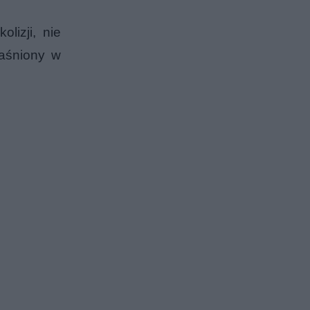
lizji, nie
jaśniony w