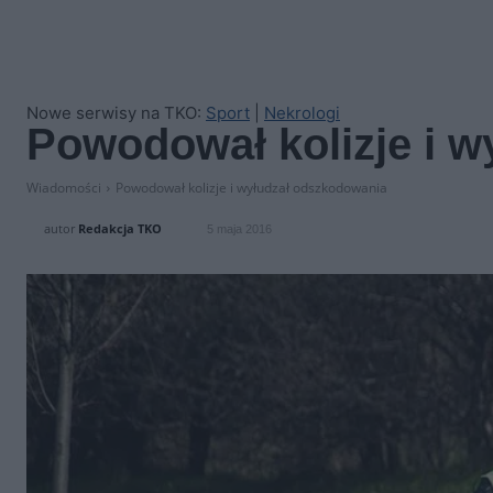
Nowe serwisy na TKO:
Sport
|
Nekrologi
Powodował kolizje i 
Wiadomości
Powodował kolizje i wyłudzał odszkodowania
autor
Redakcja TKO
5 maja 2016