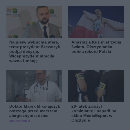
Najpierw wybuchła afera,
Anastazja Kuś mistrzynią
teraz prezydent Szewczyk
świata. Olsztynianka
podjął decyzję.
pobiła rekord Polski
Wiceprezydent straciła
ważną funkcję
Doktor Marek Mikołajczyk
20-latek założył
ostrzega przed marszem
kominiarkę i napadł na
alergicznym u dzieci
sklep MediaExpert w
Olsztynie
sponsorowane