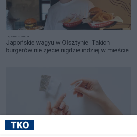
sponsorowane
Japońskie wagyu w Olsztynie. Takich
burgerów nie zjecie nigdzie indziej w mieście
sponsorowane