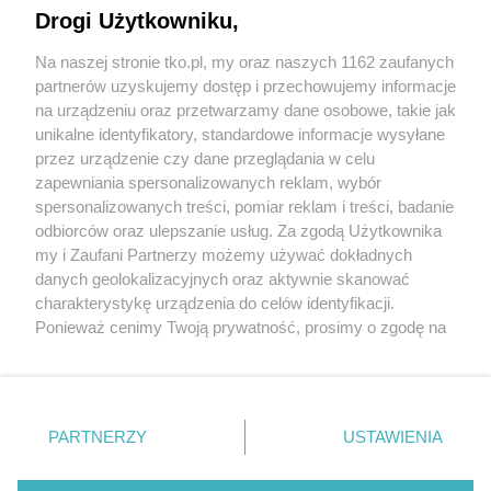
Jak rozpoznać, że soczewki kontaktowe są
Drogi Użytkowniku,
źle dobrane
Na naszej stronie tko.pl, my oraz naszych 1162 zaufanych
partnerów uzyskujemy dostęp i przechowujemy informacje
Pokaż więcej
na urządzeniu oraz przetwarzamy dane osobowe, takie jak
unikalne identyfikatory, standardowe informacje wysyłane
przez urządzenie czy dane przeglądania w celu
zapewniania spersonalizowanych reklam, wybór
spersonalizowanych treści, pomiar reklam i treści, badanie
odbiorców oraz ulepszanie usług. Za zgodą Użytkownika
my i Zaufani Partnerzy możemy używać dokładnych
danych geolokalizacyjnych oraz aktywnie skanować
charakterystykę urządzenia do celów identyfikacji.
Reklama
Tematy
Archiwum artykułów
Ponieważ cenimy Twoją prywatność, prosimy o zgodę na
korzystanie z tych technologii poprzez kliknięcie
Archiwum wydania
Polityka Prywatności
Regulamin
„Akceptuję”. Zgoda jest dobrowolna i zawsze możesz ją
zmienić/wycofać klikając przycisk ustawień prywatności
O redakcji
Kontakt
znajdujący się w lewym dolnym rogu strony
. Niektóre
PARTNERZY
USTAWIENIA
rodzaje przetwarzania danych nie wymagają zgody
użytkownika, ale masz prawo sprzeciwić się takiemu
Strona korzysta z plików cookies w celu realizacji usług. Pozostając na niej,