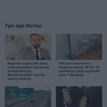
Tym żyje Olsztyn
Najpierw wybuchła afera,
Pokazał zniszczone
teraz prezydent Szewczyk
budynki szkoły SP 33. Po
podjął decyzję.
publikacji zdjęć wybuchł
Wiceprezydent straciła
spór z dyrekcją
ważną funkcję