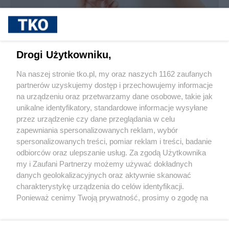
sponsorowane
Jak rozpoznać, że soczewki kontaktowe są
Drogi Użytkowniku,
źle dobrane
Na naszej stronie tko.pl, my oraz naszych 1162 zaufanych
partnerów uzyskujemy dostęp i przechowujemy informacje
Pokaż więcej
na urządzeniu oraz przetwarzamy dane osobowe, takie jak
unikalne identyfikatory, standardowe informacje wysyłane
przez urządzenie czy dane przeglądania w celu
zapewniania spersonalizowanych reklam, wybór
spersonalizowanych treści, pomiar reklam i treści, badanie
odbiorców oraz ulepszanie usług. Za zgodą Użytkownika
my i Zaufani Partnerzy możemy używać dokładnych
danych geolokalizacyjnych oraz aktywnie skanować
charakterystykę urządzenia do celów identyfikacji.
Reklama
Tematy
Archiwum artykułów
Ponieważ cenimy Twoją prywatność, prosimy o zgodę na
korzystanie z tych technologii poprzez kliknięcie
Archiwum wydania
Polityka Prywatności
Regulamin
„Akceptuję”. Zgoda jest dobrowolna i zawsze możesz ją