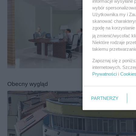
informacje wysyłane 
wybór spersonalizowan
Użytkownika my i Zau
skanować charakterys
zgodę na korzystanie 
ją zmienić/wycofać kl
Niektóre rodzaje prz
takiemu przetwarzaniu
Zapoznaj się z poniż
internetowych. Szcze
Prywatności
i
Cookie
Obecny wygląd
PARTNERZY