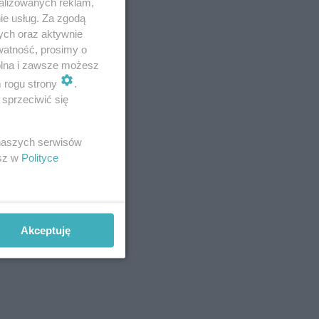
alizowanych reklam,
ie usług. Za zgodą
ych oraz aktywnie
watność, prosimy o
wolna i zawsze możesz
m rogu strony
.
sprzeciwić się
 naszych serwisów
esz w
Polityce
Akceptuję