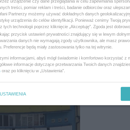
przez urządzenie czy dane przeglądania w celu zapewniania sperson
ych treści, pomiar reklam i treści, badanie odbiorców oraz ulepszan
fani Partnerzy możemy używać dokładnych danych geolokalizacyjn
tykę urządzenia do celów identyfikacji. Ponieważ cenimy Twoją pry
z tych technologii poprzez kliknięcie „Akceptuję”. Zgoda jest dobro
ikając przycisk ustawień prywatności znajdujący się w lewym dolny
etwarzania danych nie wymagają zgody użytkownika, ale masz prawo 
. Preferencje będą miały zastosowania tylko na tej witrynie.
szymi informacjami, abyś mógł świadomie i komfortowo korzystać z
gółowe informacje dotyczące przetwarzania Twoich danych znajdzi
s
oraz po kliknięciu w „Ustawienia”.
USTAWIENIA