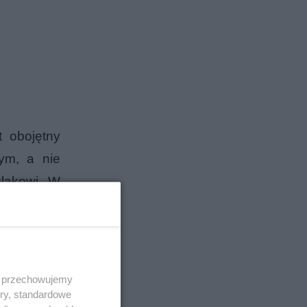
t obojętny
wym, a nie
lakowi. W
 dokładnej
 i przechowujemy
ory, standardowe