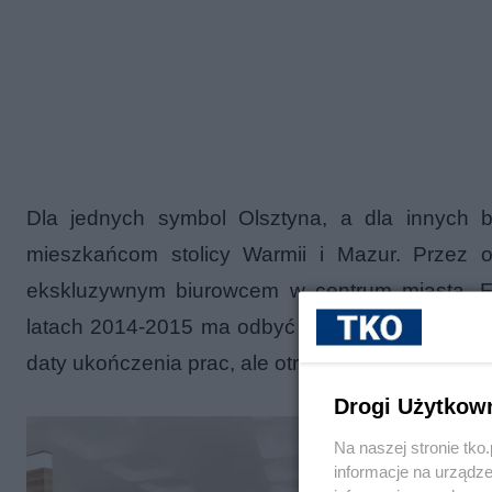
Dla jednych symbol Olsztyna, a dla innych b
mieszkańcom stolicy Warmii i Mazur. Przez o
ekskluzywnym biurowcem w centrum miasta. F
latach 2014-2015 ma odbyć się gruntowny remon
daty ukończenia prac, ale otrzymaliśmy pierwsze
Drogi Użytkow
Na naszej stronie tk
informacje na urządze