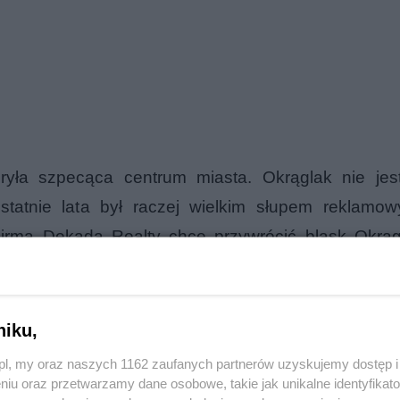
ryła szpecąca centrum miasta. Okrąglak nie jes
statnie lata był raczej wielkim słupem reklamo
irma Dekada Realty chce przywrócić blask Okrąg
t budynku. Niestety wykonawca nie podał jeszcze
 wizualizacje budynku po remoncie.
niku,
reklama
o.pl, my oraz naszych 1162 zaufanych partnerów uzyskujemy dostęp
niu oraz przetwarzamy dane osobowe, takie jak unikalne identyfikat