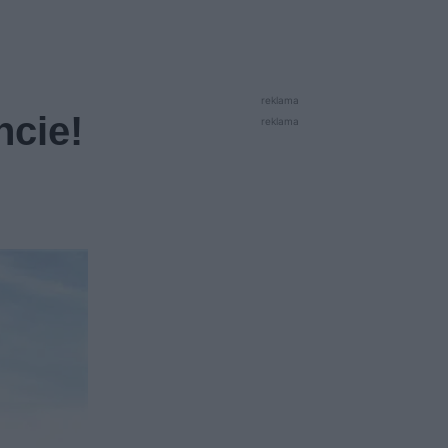
reklama
ncie!
reklama