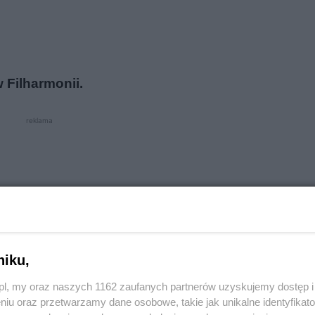
 Filharmonii.
reklama
niku,
o.pl, my oraz naszych 1162 zaufanych partnerów uzyskujemy dostęp
niu oraz przetwarzamy dane osobowe, takie jak unikalne identyfikat