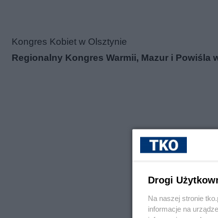
Kongres Kobiet w Olsztynie
Regionalny Kongres Warmii, Mazur i Powiśla w
Drogi Użytkow
Na naszej stronie tk
informacje na urządze