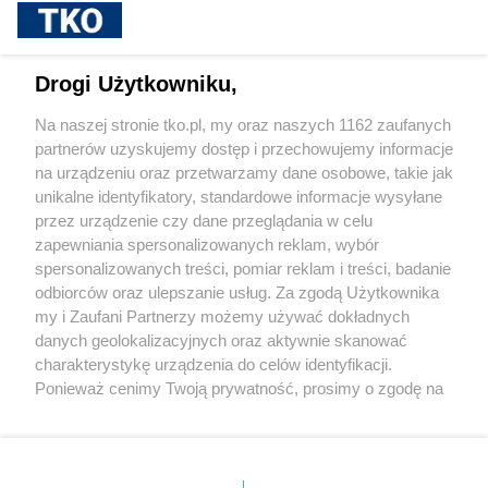
sponsorowane
Jak rozpoznać, że soczewki kontaktowe są
Drogi Użytkowniku,
źle dobrane
Na naszej stronie tko.pl, my oraz naszych 1162 zaufanych
partnerów uzyskujemy dostęp i przechowujemy informacje
Pokaż więcej
na urządzeniu oraz przetwarzamy dane osobowe, takie jak
unikalne identyfikatory, standardowe informacje wysyłane
przez urządzenie czy dane przeglądania w celu
zapewniania spersonalizowanych reklam, wybór
spersonalizowanych treści, pomiar reklam i treści, badanie
odbiorców oraz ulepszanie usług. Za zgodą Użytkownika
my i Zaufani Partnerzy możemy używać dokładnych
danych geolokalizacyjnych oraz aktywnie skanować
charakterystykę urządzenia do celów identyfikacji.
Reklama
Tematy
Archiwum artykułów
Ponieważ cenimy Twoją prywatność, prosimy o zgodę na
korzystanie z tych technologii poprzez kliknięcie
Archiwum wydania
Polityka Prywatności
Regulamin
„Akceptuję”. Zgoda jest dobrowolna i zawsze możesz ją
zmienić/wycofać klikając przycisk ustawień prywatności
O redakcji
Kontakt