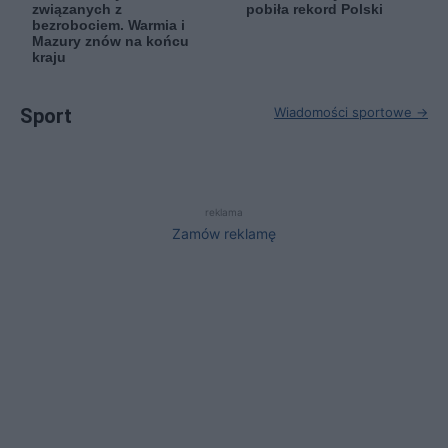
związanych z
pobiła rekord Polski
bezrobociem. Warmia i
Mazury znów na końcu
kraju
Sport
Wiadomości sportowe →
reklama
Zamów reklamę