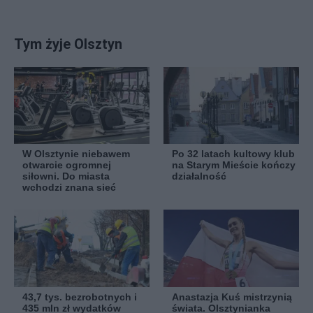
Tym żyje Olsztyn
W Olsztynie niebawem
Po 32 latach kultowy klub
otwarcie ogromnej
na Starym Mieście kończy
siłowni. Do miasta
działalność
wchodzi znana sieć
43,7 tys. bezrobotnych i
Anastazja Kuś mistrzynią
435 mln zł wydatków
świata. Olsztynianka