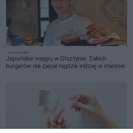
sponsorowane
Japońskie wagyu w Olsztynie. Takich
burgerów nie zjecie nigdzie indziej w mieście