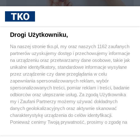
sponsorowane
Jak rozpoznać, że soczewki kontaktowe są
Drogi Użytkowniku,
źle dobrane
Na naszej stronie tko.pl, my oraz naszych 1162 zaufanych
partnerów uzyskujemy dostęp i przechowujemy informacje
Pokaż więcej
na urządzeniu oraz przetwarzamy dane osobowe, takie jak
unikalne identyfikatory, standardowe informacje wysyłane
przez urządzenie czy dane przeglądania w celu
zapewniania spersonalizowanych reklam, wybór
spersonalizowanych treści, pomiar reklam i treści, badanie
odbiorców oraz ulepszanie usług. Za zgodą Użytkownika
my i Zaufani Partnerzy możemy używać dokładnych
danych geolokalizacyjnych oraz aktywnie skanować
charakterystykę urządzenia do celów identyfikacji.
Reklama
Tematy
Archiwum artykułów
Ponieważ cenimy Twoją prywatność, prosimy o zgodę na
korzystanie z tych technologii poprzez kliknięcie
Archiwum wydania
Polityka Prywatności
Regulamin
„Akceptuję”. Zgoda jest dobrowolna i zawsze możesz ją