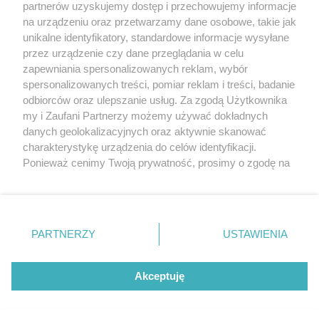
partnerów uzyskujemy dostęp i przechowujemy informacje
na urządzeniu oraz przetwarzamy dane osobowe, takie jak
unikalne identyfikatory, standardowe informacje wysyłane
przez urządzenie czy dane przeglądania w celu
Śmiertelne potrącenie 32-latka. Wstrzymany ruch
pociągów
zapewniania spersonalizowanych reklam, wybór
spersonalizowanych treści, pomiar reklam i treści, badanie
odbiorców oraz ulepszanie usług. Za zgodą Użytkownika
my i Zaufani Partnerzy możemy używać dokładnych
danych geolokalizacyjnych oraz aktywnie skanować
charakterystykę urządzenia do celów identyfikacji.
Reklama
Tematy
Archiwum artykułów
Ponieważ cenimy Twoją prywatność, prosimy o zgodę na
korzystanie z tych technologii poprzez kliknięcie
Archiwum wydania
Polityka Prywatności
Regulamin
„Akceptuję”. Zgoda jest dobrowolna i zawsze możesz ją
zmienić/wycofać klikając przycisk ustawień prywatności
O redakcji
Kontakt
znajdujący się w lewym dolnym rogu strony
. Niektóre
PARTNERZY
USTAWIENIA
rodzaje przetwarzania danych nie wymagają zgody
użytkownika, ale masz prawo sprzeciwić się takiemu
Strona korzysta z plików cookies w celu realizacji usług. Pozostając na niej,
przetwarzaniu. Preferencje będą miały zastosowania tylko
wyrażasz zgodę na ich wykorzystanie. Więcej informacji w polityce
Akceptuję
prywatności.
na tej witrynie.
Zapoznaj się z poniższymi informacjami, abyś mógł