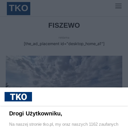
TKO
FISZEWO
reklama
[the_ad_placement id="desktop_home_a1"]
Drogi Użytkowniku,
Na naszej stronie tko.pl, my oraz naszych 1162 zaufanych