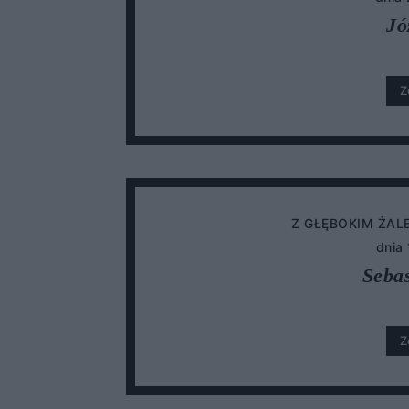
Jó
Z
Z GŁĘBOKIM ŻAL
dnia
Seba
Z