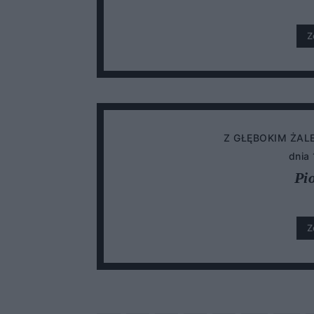
Z
Z GŁĘBOKIM ŻAL
dnia
Pi
Z