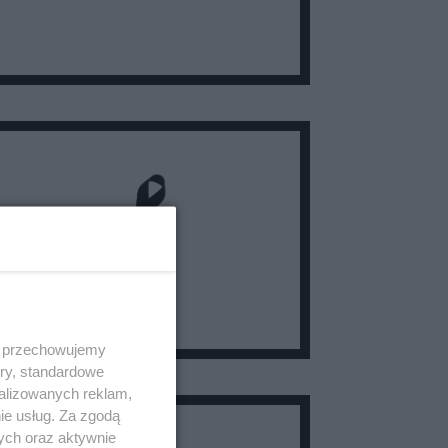
 i przechowujemy
ory, standardowe
alizowanych reklam,
ie usług. Za zgodą
ych oraz aktywnie