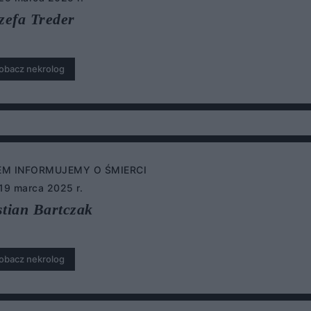
zefa Treder
obacz nekrolog
EM INFORMUJEMY O ŚMIERCI
 19 marca 2025 r.
stian Bartczak
obacz nekrolog