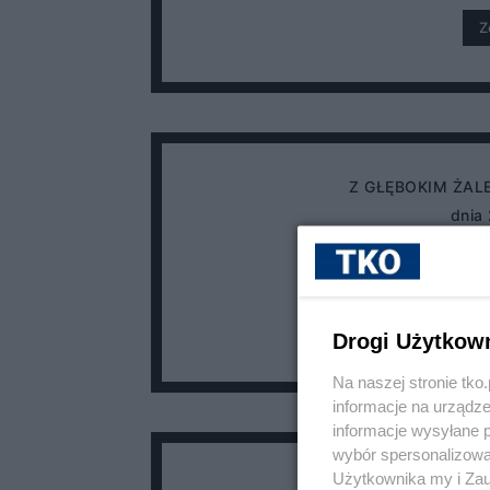
Z
Z GŁĘBOKIM ŻAL
dnia
Jerzy
Z
Drogi Użytkow
Na naszej stronie tk
informacje na urządze
informacje wysyłane 
wybór spersonalizowan
Użytkownika my i Zau
Z GŁĘBOKIM ŻAL