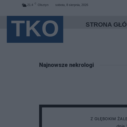
C
21.4
Olsztyn
sobota, 8 sierpnia, 2026
TKO
STRONA GŁ
Najnowsze nekrologi
Z GŁĘBOKIM ŻAL
dnia