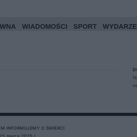
ÓWNA
WIADOMOŚCI
SPORT
WYDARZE
D
N
n
EM INFORMUJEMY O ŚMIERCI
 25 marca 2025 r.