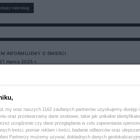
obacz nekrolog
EM INFORMUJEMY O ŚMIERCI
 21 marca 2025 r.
 Jan Kędziora
obacz nekrolog
niku,
o.pl, my oraz naszych 1162 zaufanych partnerów uzyskujemy dostęp
niu oraz przetwarzamy dane osobowe, takie jak unikalne identyfikat
przez urządzenie czy dane przeglądania w celu zapewniania sperson
ych treści, pomiar reklam i treści, badanie odbiorców oraz ulepszan
fani Partnerzy możemy używać dokładnych danych geolokalizacyjn
EM INFORMUJEMY O ŚMIERCI