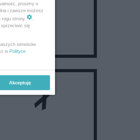
watność, prosimy o
wolna i zawsze możesz
m rogu strony
.
sprzeciwić się
 naszych serwisów
esz w
Polityce
Akceptuję