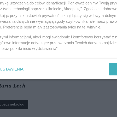
tykę urządzenia do celów identyfikacji. Ponieważ cenimy Twoją pry
 22 marca 2025 r.
z tych technologii poprzez kliknięcie „Akceptuję”. Zgoda jest dobro
sław Żuralski
ikając przycisk ustawień prywatności znajdujący się w lewym dolny
etwarzania danych nie wymagają zgody użytkownika, ale masz prawo 
. Preferencje będą miały zastosowania tylko na tej witrynie.
obacz nekrolog
szymi informacjami, abyś mógł świadomie i komfortowo korzystać z
gółowe informacje dotyczące przetwarzania Twoich danych znajdzi
s
oraz po kliknięciu w „Ustawienia”.
USTAWIENIA
EM INFORMUJEMY O ŚMIERCI
 18 marca 2025 r.
aria Lech
obacz nekrolog