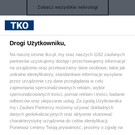
Zobacz wszystkie nekrologi
Drogi Użytkowniku,
Reklama
Tematy
Archiwum artykułów
Na naszej stronie tko.pl, my oraz naszych 1162 zaufanych
Archiwum wydania
Polityka Prywatności
Regulamin
partnerów uzyskujemy dostęp i przechowujemy informacje
na urządzeniu oraz przetwarzamy dane osobowe, takie jak
O redakcji
Kontakt
unikalne identyfikatory, standardowe informacje wysyłane
przez urządzenie czy dane przeglądania w celu
Olsztyn
Bartoszyce
Braniewo
Działdowo
Elbląg
Ełk
zapewniania spersonalizowanych reklam, wybór
spersonalizowanych treści, pomiar reklam i treści, badanie
Giżycko
Gołdap
Iława
Kętrzyn
Lidzbark Warmiński
odbiorców oraz ulepszanie usług. Za zgodą Użytkownika
my i Zaufani Partnerzy możemy używać dokładnych
Mrągowo
Nidzica
Nowe Miasto Lubawskie
Olecko
danych geolokalizacyjnych oraz aktywnie skanować
Ostróda
charakterystykę urządzenia do celów identyfikacji.
Pisz
Szczytno
Węgorzewo
Ponieważ cenimy Twoją prywatność, prosimy o zgodę na
Strona korzysta z plików cookies w celu realizacji usług. Pozostając
korzystanie z tych technologii poprzez kliknięcie