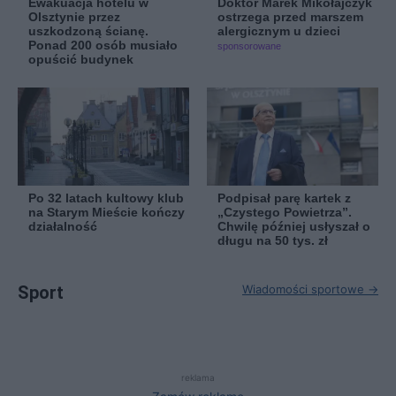
Ewakuacja hotelu w
Doktor Marek Mikołajczyk
Olsztynie przez
ostrzega przed marszem
uszkodzoną ścianę.
alergicznym u dzieci
Ponad 200 osób musiało
sponsorowane
opuścić budynek
Po 32 latach kultowy klub
Podpisał parę kartek z
na Starym Mieście kończy
„Czystego Powietrza”.
działalność
Chwilę później usłyszał o
długu na 50 tys. zł
Sport
Wiadomości sportowe →
reklama