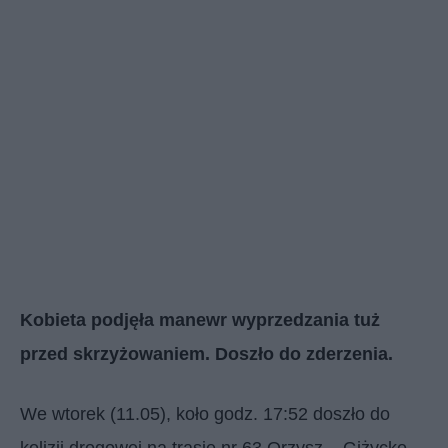
Kobieta podjęła manewr wyprzedzania tuż
przed skrzyżowaniem. Doszło do zderzenia.
We wtorek (11.05), koło godz. 17:52 doszło do
kolizji drogowej na trasie nr 63 Orzysz – Giżycko.