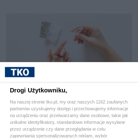
sponsorowane
Jak rozpoznać, że soczewki kontaktowe są
Drogi Użytkowniku,
źle dobrane
Na naszej stronie tko.pl, my oraz naszych 1162 zaufanych
partnerów uzyskujemy dostęp i przechowujemy informacje
Pokaż więcej
na urządzeniu oraz przetwarzamy dane osobowe, takie jak
unikalne identyfikatory, standardowe informacje wysyłane
przez urządzenie czy dane przeglądania w celu
zapewniania spersonalizowanych reklam, wybór