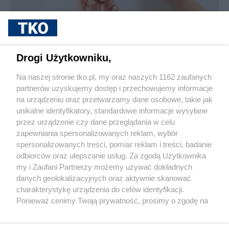
sponsorowane
Jak rozpoznać, że soczewki kontaktowe są
Drogi Użytkowniku,
źle dobrane
Na naszej stronie tko.pl, my oraz naszych 1162 zaufanych
partnerów uzyskujemy dostęp i przechowujemy informacje
Pokaż więcej
na urządzeniu oraz przetwarzamy dane osobowe, takie jak
unikalne identyfikatory, standardowe informacje wysyłane
przez urządzenie czy dane przeglądania w celu
zapewniania spersonalizowanych reklam, wybór
spersonalizowanych treści, pomiar reklam i treści, badanie
odbiorców oraz ulepszanie usług. Za zgodą Użytkownika
my i Zaufani Partnerzy możemy używać dokładnych
danych geolokalizacyjnych oraz aktywnie skanować
charakterystykę urządzenia do celów identyfikacji.
Reklama
Tematy
Archiwum artykułów
Ponieważ cenimy Twoją prywatność, prosimy o zgodę na
korzystanie z tych technologii poprzez kliknięcie
Archiwum wydania
Polityka Prywatności
Regulamin
„Akceptuję”. Zgoda jest dobrowolna i zawsze możesz ją