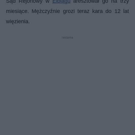
Sąd Rejonowy w
Elblągu
aresztował go na trzy
miesiące. Mężczyźnie grozi teraz kara do 12 lat
więzienia.
reklama