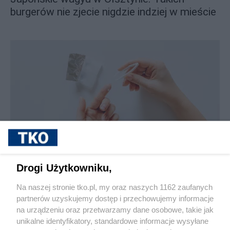
burgerów nie zjecie nigdzie indziej w mieście
sponsorowane
Jak rozpoznać, że soczewki kontaktowe są
Drogi Użytkowniku,
źle dobrane
Na naszej stronie tko.pl, my oraz naszych 1162 zaufanych
partnerów uzyskujemy dostęp i przechowujemy informacje
Pokaż więcej
na urządzeniu oraz przetwarzamy dane osobowe, takie jak
unikalne identyfikatory, standardowe informacje wysyłane