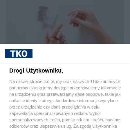
sponsorowane
Jak rozpoznać, że soczewki kontaktowe są
Drogi Użytkowniku,
źle dobrane
Na naszej stronie tko.pl, my oraz naszych 1162 zaufanych
partnerów uzyskujemy dostęp i przechowujemy informacje
Pokaż więcej
na urządzeniu oraz przetwarzamy dane osobowe, takie jak
unikalne identyfikatory, standardowe informacje wysyłane
przez urządzenie czy dane przeglądania w celu
zapewniania spersonalizowanych reklam, wybór
spersonalizowanych treści, pomiar reklam i treści, badanie
odbiorców oraz ulepszanie usług. Za zgodą Użytkownika