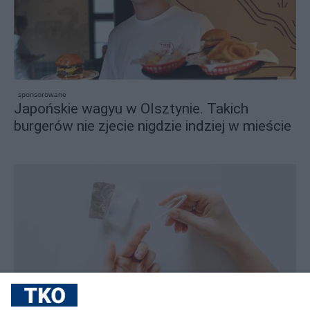
sponsorowane
Japońskie wagyu w Olsztynie. Takich
burgerów nie zjecie nigdzie indziej w mieście