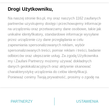
sponsorowane
Jak rozpoznać, że soczewki kontaktowe są
Drogi Użytkowniku,
źle dobrane
Na naszej stronie tko.pl, my oraz naszych 1162 zaufanych
partnerów uzyskujemy dostęp i przechowujemy informacje
Pokaż więcej
na urządzeniu oraz przetwarzamy dane osobowe, takie jak
unikalne identyfikatory, standardowe informacje wysyłane
przez urządzenie czy dane przeglądania w celu
zapewniania spersonalizowanych reklam, wybór
spersonalizowanych treści, pomiar reklam i treści, badanie
odbiorców oraz ulepszanie usług. Za zgodą Użytkownika
my i Zaufani Partnerzy możemy używać dokładnych
danych geolokalizacyjnych oraz aktywnie skanować
charakterystykę urządzenia do celów identyfikacji.
Reklama
Tematy
Archiwum artykułów
Ponieważ cenimy Twoją prywatność, prosimy o zgodę na
korzystanie z tych technologii poprzez kliknięcie
Archiwum wydania
Polityka Prywatności
Regulamin
„Akceptuję”. Zgoda jest dobrowolna i zawsze możesz ją
zmienić/wycofać klikając przycisk ustawień prywatności
O redakcji
Kontakt
znajdujący się w lewym dolnym rogu strony
. Niektóre
PARTNERZY
USTAWIENIA
rodzaje przetwarzania danych nie wymagają zgody