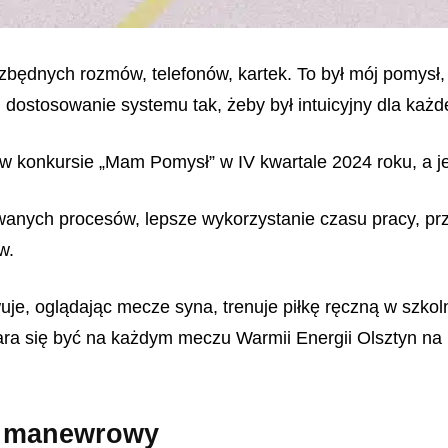
z zbędnych rozmów, telefonów, kartek. To był mój pomys
 dostosowanie systemu tak, żeby był intuicyjny dla każd
 konkursie „Mam Pomysł” w IV kwartale 2024 roku, a jeg
wanych procesów, lepsze wykorzystanie czasu pracy, prze
w.
uje, oglądając mecze syna, trenuje piłkę ręczną w szko
ra się być na każdym meczu Warmii Energii Olsztyn na Ha
c manewrowy