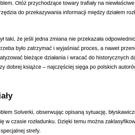
roblem. Otóż przychodzące towary trafiały na niewłaściw
zędzia do przekazywania informacji między działem rozł
ł taki, że jeśli jedna zmiana nie przekazała odpowiedni
zeba było zatrzymać i wyjaśniać proces, a nawet przeno
atyzować bieżące działania i wracać do historycznych d
zy dobrej książce – najczęściej sięga po polskich autoró
iały
blem Solverki, obserwując opisaną sytuację, błyskawicz
e się w czasie rozładunku. Dzięki temu można zaklasyfi
specjalnej strefy.