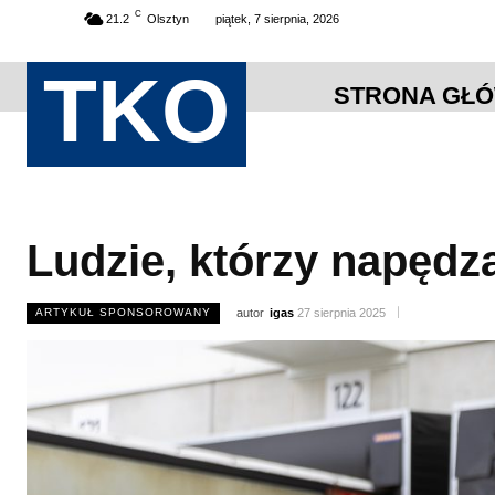
C
21.2
Olsztyn
piątek, 7 sierpnia, 2026
TKO
STRONA GŁ
Ludzie, którzy napędza
ARTYKUŁ SPONSOROWANY
autor
igas
27 sierpnia 2025