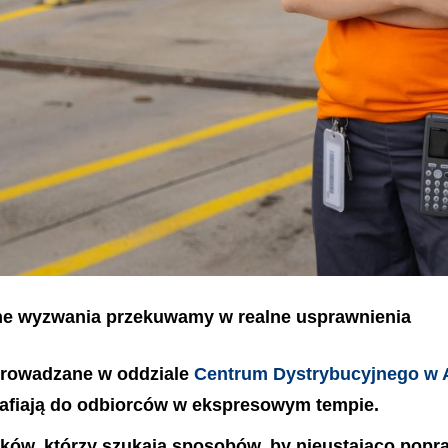
ienne wyzwania przekuwamy w realne usprawnienia
prowadzane w oddziale
Centrum Dystrybucyjnego w 
trafiają do odbiorców w ekspresowym tempie.
ków, którzy szukają sposobów, by nieustająco popra