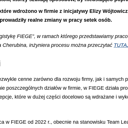
tóre wdrożono w firmie z inicjatywy Elizy Wójtowicz
prowadziły realne zmiany w pracy setek osób.
logistykę FIEGE”, w ramach którego przedstawiamy pra
na Cherubina, inżyniera procesu można przeczytać
TUTA
i
niezwykle cenne zarówno dla rozwoju firmy, jak i samych
nie poszczególnych działów w firmie, w FIEGE działa p
epcje, które w dużej części docelowo są wdrażane i wyk
ca w FIEGE od 2022 r., obecnie na stanowisku Team Lead