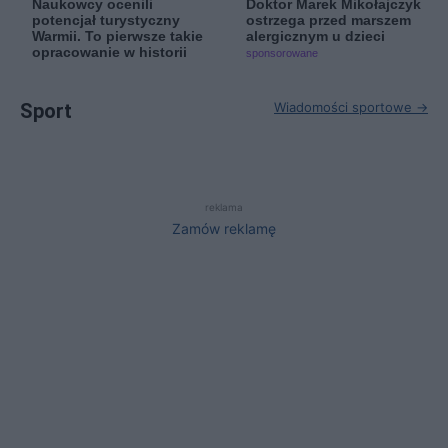
Naukowcy ocenili
Doktor Marek Mikołajczyk
potencjał turystyczny
ostrzega przed marszem
Warmii. To pierwsze takie
alergicznym u dzieci
opracowanie w historii
sponsorowane
Sport
Wiadomości sportowe →
reklama
Zamów reklamę