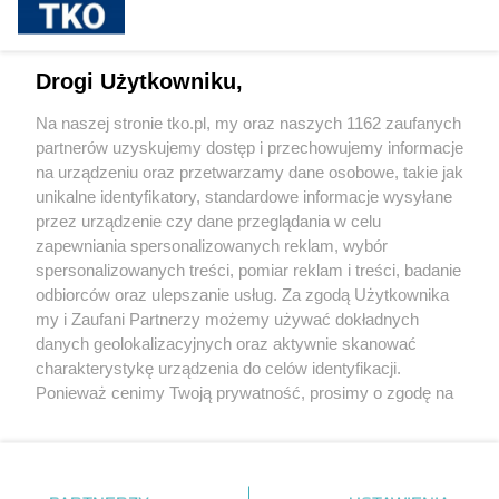
sponsorowane
Jak rozpoznać, że soczewki kontaktowe są
Drogi Użytkowniku,
źle dobrane
Na naszej stronie tko.pl, my oraz naszych 1162 zaufanych
partnerów uzyskujemy dostęp i przechowujemy informacje
Pokaż więcej
na urządzeniu oraz przetwarzamy dane osobowe, takie jak
unikalne identyfikatory, standardowe informacje wysyłane
przez urządzenie czy dane przeglądania w celu
zapewniania spersonalizowanych reklam, wybór
spersonalizowanych treści, pomiar reklam i treści, badanie
odbiorców oraz ulepszanie usług. Za zgodą Użytkownika
my i Zaufani Partnerzy możemy używać dokładnych
danych geolokalizacyjnych oraz aktywnie skanować
charakterystykę urządzenia do celów identyfikacji.
Reklama
Tematy
Archiwum artykułów
Ponieważ cenimy Twoją prywatność, prosimy o zgodę na
korzystanie z tych technologii poprzez kliknięcie
Archiwum wydania
Polityka Prywatności
Regulamin
„Akceptuję”. Zgoda jest dobrowolna i zawsze możesz ją
zmienić/wycofać klikając przycisk ustawień prywatności
O redakcji
Kontakt
znajdujący się w lewym dolnym rogu strony
. Niektóre