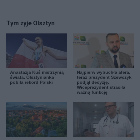
Tym żyje Olsztyn
Anastazja Kuś mistrzynią
Najpierw wybuchła afera,
świata. Olsztynianka
teraz prezydent Szewczyk
pobiła rekord Polski
podjął decyzję.
Wiceprezydent straciła
ważną funkcję