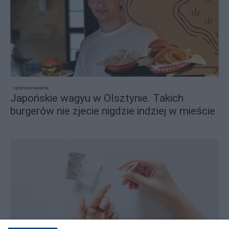
sponsorowane
Japońskie wagyu w Olsztynie. Takich
burgerów nie zjecie nigdzie indziej w mieście