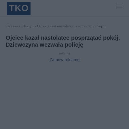
TKO
Główna
Olsztyn
Ojciec kazał nastolatce posprzątać pokój....
Ojciec kazał nastolatce posprzątać pokój.
Dziewczyna wezwała policję
reklama
Zamów reklamę