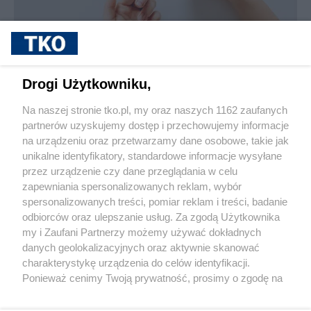
sponsorowane
Jak rozpoznać, że soczewki kontaktowe są
Drogi Użytkowniku,
źle dobrane
Na naszej stronie tko.pl, my oraz naszych 1162 zaufanych
partnerów uzyskujemy dostęp i przechowujemy informacje
Pokaż więcej
na urządzeniu oraz przetwarzamy dane osobowe, takie jak
unikalne identyfikatory, standardowe informacje wysyłane
przez urządzenie czy dane przeglądania w celu
zapewniania spersonalizowanych reklam, wybór
spersonalizowanych treści, pomiar reklam i treści, badanie
odbiorców oraz ulepszanie usług. Za zgodą Użytkownika
my i Zaufani Partnerzy możemy używać dokładnych
danych geolokalizacyjnych oraz aktywnie skanować
charakterystykę urządzenia do celów identyfikacji.
Reklama
Tematy
Archiwum artykułów
Ponieważ cenimy Twoją prywatność, prosimy o zgodę na
korzystanie z tych technologii poprzez kliknięcie
Archiwum wydania
Polityka Prywatności
Regulamin
„Akceptuję”. Zgoda jest dobrowolna i zawsze możesz ją