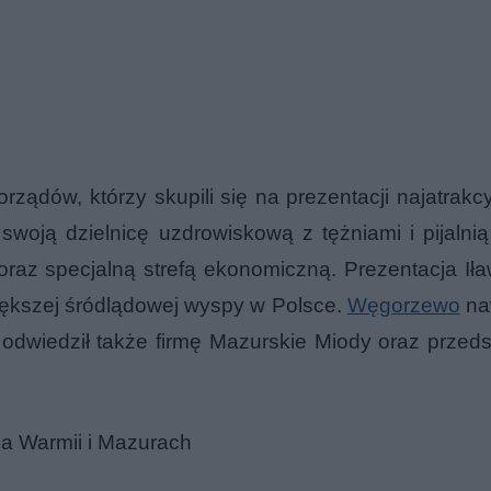
rządów, którzy skupili się na prezentacji najatrakc
woją dzielnicę uzdrowiskową z tężniami i pijalni
raz specjalną strefą ekonomiczną. Prezentacja Iła
większej śródlądowej wyspy w Polsce.
Węgorzewo
na
 odwiedził także firmę Mazurskie Miody oraz przeds
a Warmii i Mazurach