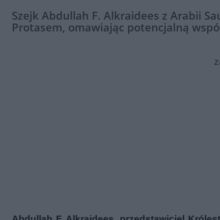
Szejk Abdullah F. Alkraidees z Arabii S
Protasem, omawiając potencjalną współ
z
Abdullah F. Alkraidees, przedstawiciel Króles