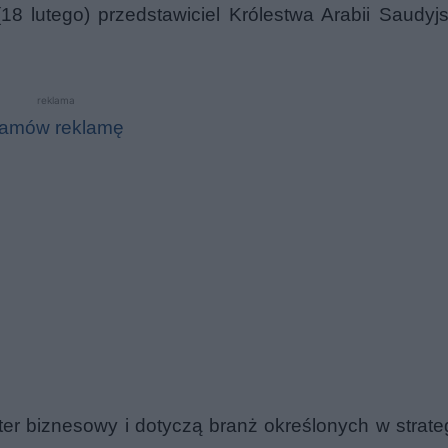
8 lutego) przedstawiciel Królestwa Arabii Saudyjsk
reklama
amów reklamę
er biznesowy i dotyczą branż określonych w strateg