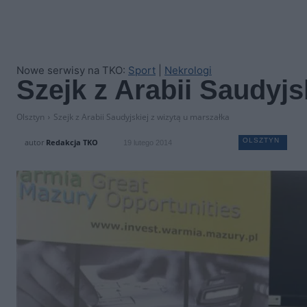
Nowe serwisy na TKO:
Sport
|
Nekrologi
Szejk z Arabii Saudyjs
Olsztyn
Szejk z Arabii Saudyjskiej z wizytą u marszałka
OLSZTYN
autor
Redakcja TKO
19 lutego 2014