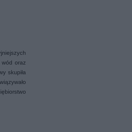
yjniejszych
ą wód oraz
wy skupiła
wiązywało
iębiorstwo