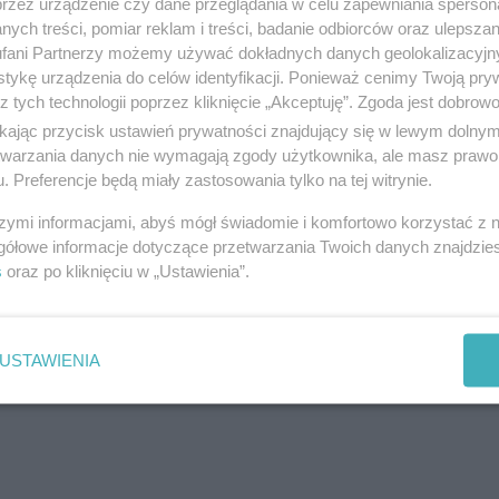
przez urządzenie czy dane przeglądania w celu zapewniania sperson
w naszym regionie, ale zasugerował też, że Polska,
ych treści, pomiar reklam i treści, badanie odbiorców oraz ulepszan
raju. Większość Saudyjczyków jeździ na wakacje 
fani Partnerzy możemy używać dokładnych danych geolokalizacyjn
tykę urządzenia do celów identyfikacji. Ponieważ cenimy Twoją pry
dziesięciodniowy urlop. Jednak wizyta nie dotyczy
z tych technologii poprzez kliknięcie „Akceptuję”. Zgoda jest dobro
 co my możemy dać Saudyjczykom, którzy zainter
ikając przycisk ustawień prywatności znajdujący się w lewym dolny
etwarzania danych nie wymagają zgody użytkownika, ale masz prawo 
ktorze turystycznym.
. Preferencje będą miały zastosowania tylko na tej witrynie.
swoja ofertą wspólnie, bo w pojedynkę nie mają sz
szymi informacjami, abyś mógł świadomie i komfortowo korzystać z
gółowe informacje dotyczące przetwarzania Twoich danych znajdzi
s
oraz po kliknięciu w „Ustawienia”.
reklama
USTAWIENIA