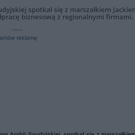
audyjskiej spotkał się z marszałkiem Jacki
pracę biznesową z regionalnymi firmami.
reklama
amów reklamę
twa Arabii Saudyjskiej, spotkał się z marszałki