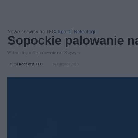
Nowe serwisy na TKO:
Sport
|
Nekrologi
Sopockie palowanie 
Wideo
Sopockie palowanie nad Krzywym
autor
Redakcja TKO
16 listopada 2013