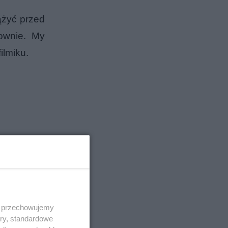
ążyć przed
townie. My
ilmiku.
 i przechowujemy
ory, standardowe