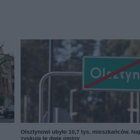
Olsztynowi ubyło 10,7 tys. mieszkańców. Na
i
zyskują te dwie gminy