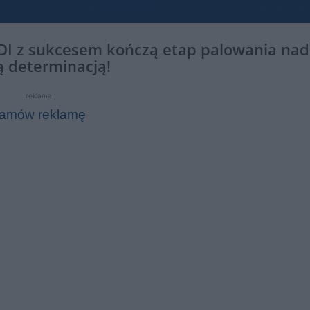
NDI z sukcesem kończą etap palowania nad
ą determinacją!
reklama
amów reklamę