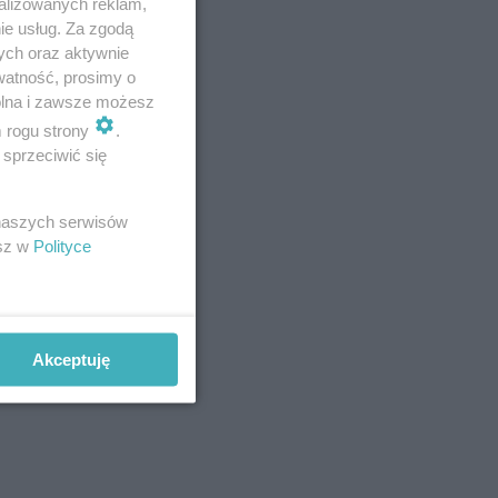
alizowanych reklam,
ie usług. Za zgodą
ych oraz aktywnie
watność, prosimy o
wolna i zawsze możesz
m rogu strony
.
sprzeciwić się
 naszych serwisów
esz w
Polityce
Akceptuję