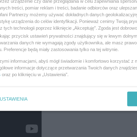
przez urządzenie czy dane przeglądania w celu zapewniania sperson
ych treści, pomiar reklam i treści, badanie odbiorców oraz ulepszan
fani Partnerzy możemy używać dokładnych danych geolokalizacyjn
tykę urządzenia do celów identyfikacji. Ponieważ cenimy Twoją pry
z tych technologii poprzez kliknięcie „Akceptuję”. Zgoda jest dobro
ikając przycisk ustawień prywatności znajdujący się w lewym dolny
etwarzania danych nie wymagają zgody użytkownika, ale masz prawo 
. Preferencje będą miały zastosowania tylko na tej witrynie.
szymi informacjami, abyś mógł świadomie i komfortowo korzystać z
gółowe informacje dotyczące przetwarzania Twoich danych znajdzi
s
oraz po kliknięciu w „Ustawienia”.
USTAWIENIA