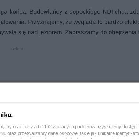
ega końca. Budowlańcy z sopockiego NDI chcą zd
 palowania. Przyznajemy, że wygląda to bardzo efek
bywała się nad jeziorem. Zapraszamy do obejrzenia f
reklama
niku,
o.pl, my oraz naszych 1162 zaufanych partnerów uzyskujemy dostęp
niu oraz przetwarzamy dane osobowe, takie jak unikalne identyfikat