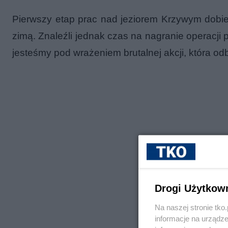
Pierwszy etap prac nad jeziorem Krzywym dobi
zimą. Znaleźli jednak czas na nagranie operacji
jesteśmy pod wrażeniem brutalnej akcji, która od
Drogi Użytkow
Na naszej stronie tk
informacje na urządze