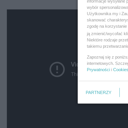
informacje wysyłane 
wybór spersonalizowan
Użytkownika my i Zau
skanować charakterys
zgodę na korzystanie 
ją zmienić/wycofać kl
Niektóre rodzaje prz
takiemu przetwarzaniu
Zapoznaj się z poniż
internetowych. Szcze
Prywatności
i
Cookie
PARTNERZY