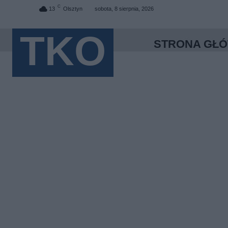
C
13
Olsztyn
sobota, 8 sierpnia, 2026
TKO
STRONA GŁ