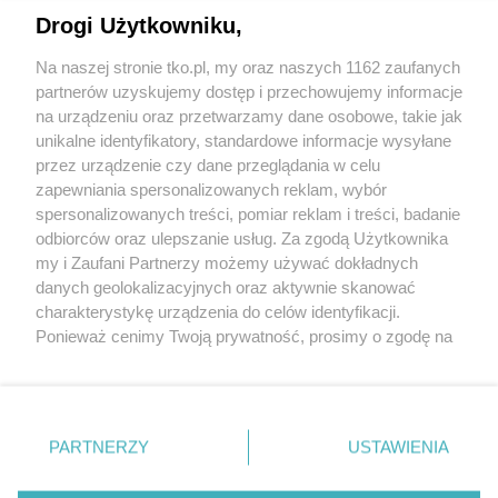
Jak rozpoznać, że soczewki kontaktowe są
Drogi Użytkowniku,
źle dobrane
Na naszej stronie tko.pl, my oraz naszych 1162 zaufanych
partnerów uzyskujemy dostęp i przechowujemy informacje
Pokaż więcej
na urządzeniu oraz przetwarzamy dane osobowe, takie jak
unikalne identyfikatory, standardowe informacje wysyłane
przez urządzenie czy dane przeglądania w celu
zapewniania spersonalizowanych reklam, wybór
spersonalizowanych treści, pomiar reklam i treści, badanie
odbiorców oraz ulepszanie usług. Za zgodą Użytkownika
my i Zaufani Partnerzy możemy używać dokładnych
danych geolokalizacyjnych oraz aktywnie skanować
charakterystykę urządzenia do celów identyfikacji.
Reklama
Tematy
Archiwum artykułów
Ponieważ cenimy Twoją prywatność, prosimy o zgodę na
korzystanie z tych technologii poprzez kliknięcie
Archiwum wydania
Polityka Prywatności
Regulamin
„Akceptuję”. Zgoda jest dobrowolna i zawsze możesz ją
zmienić/wycofać klikając przycisk ustawień prywatności
O redakcji
Kontakt
znajdujący się w lewym dolnym rogu strony
. Niektóre
PARTNERZY
USTAWIENIA
rodzaje przetwarzania danych nie wymagają zgody
użytkownika, ale masz prawo sprzeciwić się takiemu
Strona korzysta z plików cookies w celu realizacji usług. Pozostając na niej,