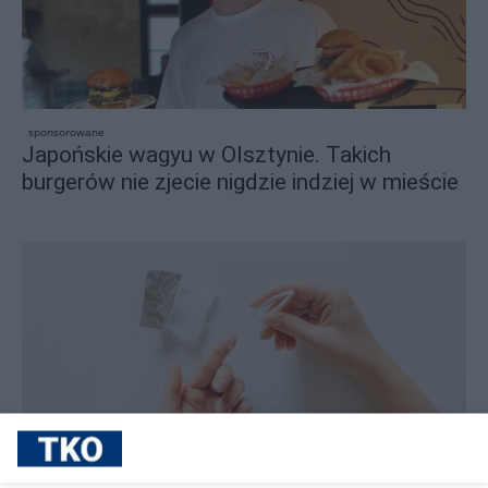
sponsorowane
Japońskie wagyu w Olsztynie. Takich
burgerów nie zjecie nigdzie indziej w mieście
sponsorowane