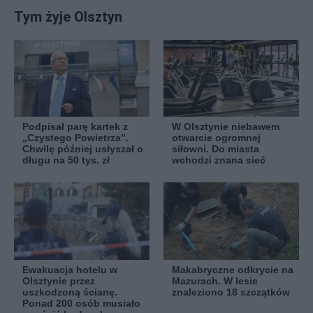
Tym żyje Olsztyn
Podpisał parę kartek z
W Olsztynie niebawem
„Czystego Powietrza”.
otwarcie ogromnej
Chwilę później usłyszał o
siłowni. Do miasta
długu na 50 tys. zł
wchodzi znana sieć
Ewakuacja hotelu w
Makabryczne odkrycie na
Olsztynie przez
Mazurach. W lesie
uszkodzoną ścianę.
znaleziono 18 szczątków
Ponad 200 osób musiało