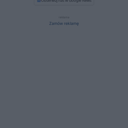
Obserwuj nas w Google News
reklama
Zamów reklamę