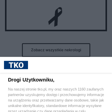
Zobacz wszystkie nekrologi
Drogi Użytkowniku,
Reklama
Tematy
Archiwum artykułów
Na naszej stronie tko.pl, my oraz naszych 1160 zaufanych
Archiwum wydania
Polityka Prywatności
Regulamin
partnerów uzyskujemy dostęp i przechowujemy informacje
na urządzeniu oraz przetwarzamy dane osobowe, takie jak
O redakcji
Kontakt
unikalne identyfikatory, standardowe informacje wysyłane
przez urządzenie czy dane przeglądania w celu