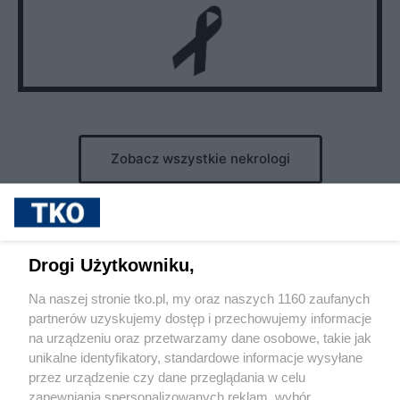
Zobacz wszystkie nekrologi
Drogi Użytkowniku,
Reklama
Tematy
Archiwum artykułów
Na naszej stronie tko.pl, my oraz naszych 1160 zaufanych
Archiwum wydania
Polityka Prywatności
Regulamin
partnerów uzyskujemy dostęp i przechowujemy informacje
na urządzeniu oraz przetwarzamy dane osobowe, takie jak
O redakcji
Kontakt
unikalne identyfikatory, standardowe informacje wysyłane
przez urządzenie czy dane przeglądania w celu
Olsztyn
Bartoszyce
Braniewo
Działdowo
Elbląg
Ełk
zapewniania spersonalizowanych reklam, wybór