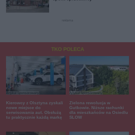
reklama
TKO POLECA
Artykuł Sponsorowany
Artykuł Sponsorowany
Kierowcy z Olsztyna zyskali
Zielona rewolucja w
nowe miejsce do
Gutkowie. Niższe rachunki
serwisowania aut. Obsłużą
dla mieszkańców na Osiedlu
tu praktycznie każdą markę
SLOW