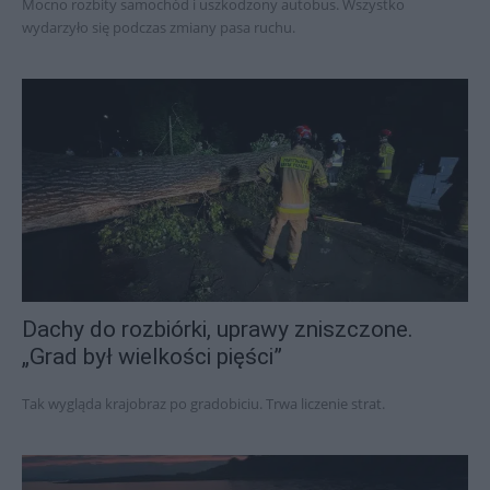
Mocno rozbity samochód i uszkodzony autobus. Wszystko
wydarzyło się podczas zmiany pasa ruchu.
Dachy do rozbiórki, uprawy zniszczone.
„Grad był wielkości pięści”
Tak wygląda krajobraz po gradobiciu. Trwa liczenie strat.