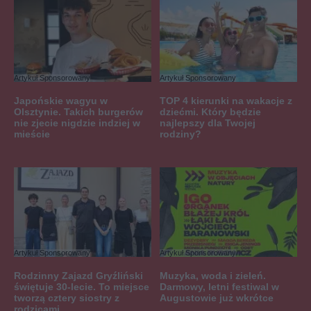
Artykuł Sponsorowany
Artykuł Sponsorowany
Japońskie wagyu w
TOP 4 kierunki na wakacje z
Olsztynie. Takich burgerów
dziećmi. Który będzie
nie zjecie nigdzie indziej w
najlepszy dla Twojej
mieście
rodziny?
Artykuł Sponsorowany
Artykuł Sponsorowany
Rodzinny Zajazd Gryźliński
Muzyka, woda i zieleń.
świętuje 30-lecie. To miejsce
Darmowy, letni festiwal w
tworzą cztery siostry z
Augustowie już wkrótce
rodzicami