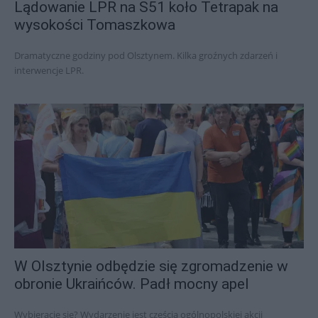
Lądowanie LPR na S51 koło Tetrapak na
wysokości Tomaszkowa
Dramatyczne godziny pod Olsztynem. Kilka groźnych zdarzeń i
interwencje LPR.
W Olsztynie odbędzie się zgromadzenie w
obronie Ukraińców. Padł mocny apel
Wybieracie się? Wydarzenie jest częścią ogólnopolskiej akcji