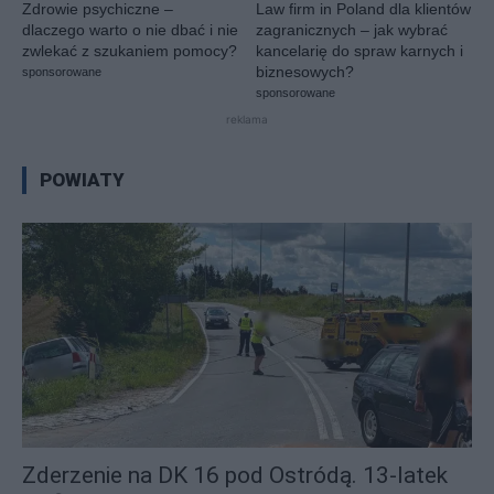
Zdrowie psychiczne –
Law firm in Poland dla klientów
dlaczego warto o nie dbać i nie
zagranicznych – jak wybrać
zwlekać z szukaniem pomocy?
kancelarię do spraw karnych i
biznesowych?
sponsorowane
sponsorowane
reklama
Wszystkie
Bartoszyce
Braniewo
Działdowo
Elbląg
POWIATY
Ełk
Giżycko
Gołdap
Iława
Kętrzyn
Lidzbark Warmiński
Mrągowo
Nidzica
Nowe Miasto Lubawskie
Olecko
Olsztyn
Ostróda
Pisz
Szczytno
Węgorzewo
Więcej
Zderzenie na DK 16 pod Ostródą. 13-latek