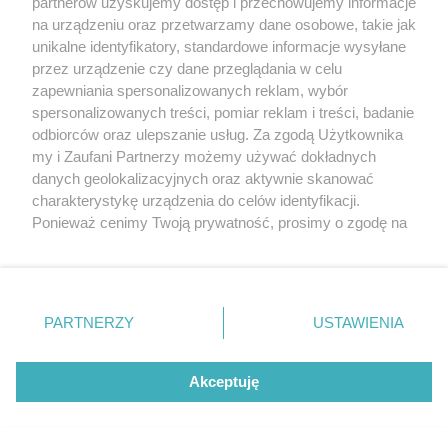
Mazurach? Chodzi o tysiące miejsc
partnerów uzyskujemy dostęp i przechowujemy informacje
pracy
na urządzeniu oraz przetwarzamy dane osobowe, takie jak
unikalne identyfikatory, standardowe informacje wysyłane
przez urządzenie czy dane przeglądania w celu
zapewniania spersonalizowanych reklam, wybór
Rozłam w PiS także na Warmii i
spersonalizowanych treści, pomiar reklam i treści, badanie
Mazurach. Trójka posłów dołączyła do
Morawieckiego
odbiorców oraz ulepszanie usług. Za zgodą Użytkownika
my i Zaufani Partnerzy możemy używać dokładnych
danych geolokalizacyjnych oraz aktywnie skanować
charakterystykę urządzenia do celów identyfikacji.
Najpierw wybuchła afera, teraz prezydent
Ponieważ cenimy Twoją prywatność, prosimy o zgodę na
Szewczyk podjął decyzję. Wiceprezydent
straciła ważną funkcję
korzystanie z tych technologii poprzez kliknięcie
„Akceptuję”. Zgoda jest dobrowolna i zawsze możesz ją
zmienić/wycofać klikając przycisk ustawień prywatności
znajdujący się w lewym dolnym rogu strony
. Niektóre
Pokaż więcej
PARTNERZY
USTAWIENIA
rodzaje przetwarzania danych nie wymagają zgody
użytkownika, ale masz prawo sprzeciwić się takiemu
reklama
przetwarzaniu. Preferencje będą miały zastosowania tylko
Akceptuję
na tej witrynie.
MOTORYZACJA
Zapoznaj się z poniższymi informacjami, abyś mógł